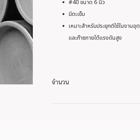
#40 ขนาด 6 นิ้ว
มีตะเข็บ
เหมาะสำหรับประยุกต์ใช้ในงานอ
และก๊าซภายใต้แรงดันสูง
จำนวน