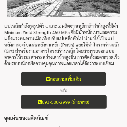
แปเหล็กกำลังสูงรูปตัว C และ Z ผลิตจากเหล็กกล้า
กำลังสูงที่มีค่า
Minimum Yield Strength 450 MPa ซึ่ง
มีน้ำหนักเบาและความ
แข็งแรงทนทานเมื่อเทียบกับแป
เหล็กทั่วไป นำมาใช้เป็นแป
หลังคารองรับแผ่นหลังคาเหล็ก
(Purlin) และใช้ทำโครงคร่าวผนัง
(Girt) สำหรับงานอา
คารโครงสร้างเหล็ก โดยสามารถออกแบบ
อาคารให้ระยะ
ห่างระหว่างเสาข้างสูงขึ้น การติดตั้งสะดวกรวดเร็ว
ด้วย
ระบบน็อตยึดควบคุมคุณภาพและเวลาได้ดีกว่าระบบเชื่อม
สอบถามเพิ่มเติม
หรือ
093-508-2999 (ฝ่ายขาย)
จุดเด่นของผลิตภัณฑ์