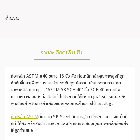
จำนวน
รายละเอียดเพิ่มเติม
ท่อเหล็ก ASTM #40 ขนาด 16 นิ้ว คือ ท่อเหล็กกล้าคุณภาพสูงที่ถูก
คิดค้นขึ้นมาเพื่องานระบบนำแรงดันสูง มีความแข็งแรงทนทานโดย
เฉพาะ มีชื่อเต็มๆ ว่า “ASTM 53 SCH.40” ซึ่ง SCH.40 หมายถึง
ความหนาของผนังท่อ นิยมนำไปประยุกต์ใช้ในงานอุตสาหกรรมและเชิง
พาณิชย์สำหรับการลำเลียงของเหลวและก๊าซภายใต้แรงดันสูง
ท่อเหล็ก ASTM
ที่มาจาก SB Steel มีมาตรฐาน มีกระบวนการจัดเก็บที่
ดีทำให้ผิวเหล็กยังมีความสวย และมีการตรวจสอบคุณภาพเหล็กก่อนส่ง
ให้ลูกค้าเสมอ