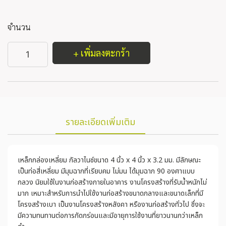
จำนวน
+ เพิ่มลงตะกร้า
รายละเอียดเพิ่มเติม
เหล็กกล่องเหลี่ยม กัลวาไนซ์ขนาด 4 นิ้ว x 4 นิ้ว x 3.2 มม. มีลักษณะ
เป็นท่อสี่เหลี่ยม มีมุมฉากที่เรียบคม ไม่มน ได้มุมฉาก 90 องศาแบบ
กลวง นิยมใช้ในงานก่อสร้างภายในอาคาร งานโครงสร้างที่รับน้ำหนักไม่
มาก เหมาะสำหรับการนำไปใช้งานก่อสร้างขนาดกลางและขนาดเล็กที่มี
โครงสร้างเบา เป็นงานโครงสร้างหลังคา หรืองานก่อสร้างทั่วไป ซึ่งจะ
มีความทนทานต่อการกัดกร่อนและมีอายุการใช้งานที่ยาวนานกว่าเหล็ก