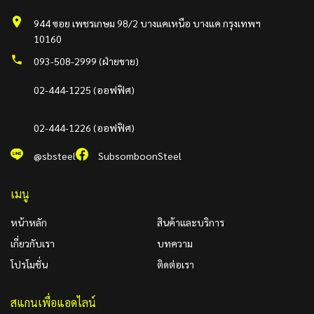
944 ซอย เพชรเกษม 98/2 บางแคเหนือ บางแค กรุงเทพฯ
10160
093-508-2999 (ฝ่ายขาย)
02-444-1225 (ออฟฟิศ)
02-444-1226 (ออฟฟิศ)
@sbsteel
SubsomboonSteel
เมนู
หน้าหลัก
สินค้าและบริการ
เกี่ยวกับเรา
บทความ
โปรโมชั่น
ติดต่อเรา
สแกนเพื่อแอดไลน์