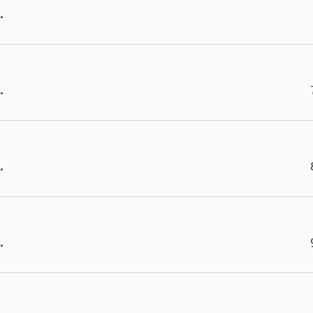
.
.
.
.