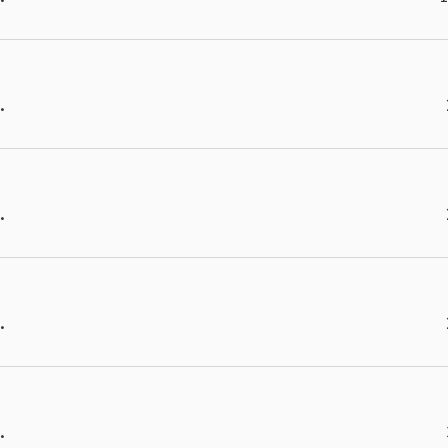
.
.
.
.