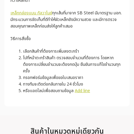
กว่าเหล็กดำ
เหล็กกล่องแบน กัลวาไนซ์
ทุกเส้นที่มาจาก SB Steel มีมาตรฐาน มอก.
มีกระบวนการจัดเก็บที่ดีทำให้ผิวเหล็กยังมีความสวย และมีการตรวจ
สอบคุณภาพเหล็กก่อนส่งให้ลูกค้าเสมอ
วิธีการสั่งซื้อ
เลือกสินค้าที่ต้องการเพิ่มลงตะกร้า
ไปที่หน้าตะกร้าสินค้า ตรวจสอบจำนวนที่ต้องการ โดยหาก
ต้องการเปลี่ยนจำนวนจะต้องกดปุ่ม ยืนยันการแก้ไขจำนวนทุก
ครั้ง
กรอกฟอร์มข้อมูลเพื่อขอใบเสนอราคา
ทางทีมจะติดต่อกลับภายใน 24 ชั่วโมง
หรือแอดไลน์เพื่อสอบถามข้อมูล
Add line
สินค้าในหมวดหมู่เดียวกัน