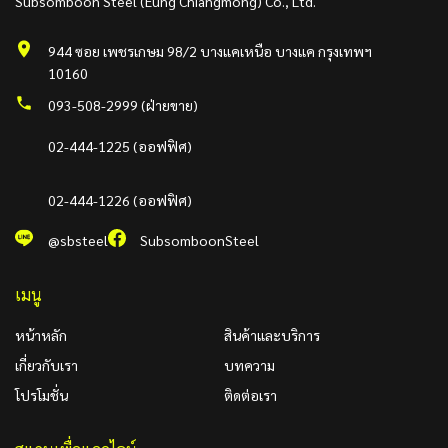
Subsomboon Steel (Eung Chiangmong) Co., Ltd.
944 ซอย เพชรเกษม 98/2 บางแคเหนือ บางแค กรุงเทพฯ
10160
093-508-2999 (ฝ่ายขาย)
02-444-1225 (ออฟฟิศ)
02-444-1226 (ออฟฟิศ)
@sbsteel
SubsomboonSteel
เมนู
หน้าหลัก
สินค้าและบริการ
เกี่ยวกับเรา
บทความ
โปรโมชั่น
ติดต่อเรา