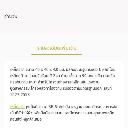
จำนวน
รายละเอียดเพิ่มเติม
เหล็กฉาก ขนาด 40 x 40 x 4.0 มม. มีลักษณะมีรูปทรงตัว L ผลิตโดย
เหล็กกล้าคาร์บอนรีดร้อน มี 2 ขา ทำมุมตั้งฉาก 90 องศา มีความแข็ง
แรงทนทาน เหมาะสำหรับโครงสร้างงานเหล็ก เช่น โรงงาน
อุตสาหกรรม โครงหลังคาโรงงาน รับรองตามมาตรฐานมอก. เลขที่
1227-2558
เหล็กฉาก
ทุกเส้นที่มาจาก SB Steel มีมาตรฐาน มอก. มีกระบวนการจัด
เก็บที่ดีทำให้ผิวเหล็กยังมีความสวย และมีการตรวจสอบคุณภาพเหล็ก
ก่อนส่งให้ลูกค้าเสมอ