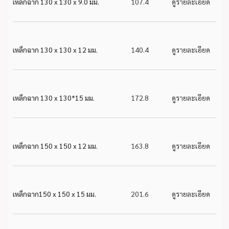
เหล็กฉาก 130 x 130 x 9.0 มม.
107.4
ดูรายละเอียด
เหล็กฉาก 130 x 130 x 12 มม.
140.4
ดูรายละเอียด
เหล็กฉาก 130 x 130*15 มม.
172.8
ดูรายละเอียด
เหล็กฉาก 150 x 150 x 12 มม.
163.8
ดูรายละเอียด
เหล็กฉาก150 x 150 x 15 มม.
201.6
ดูรายละเอียด