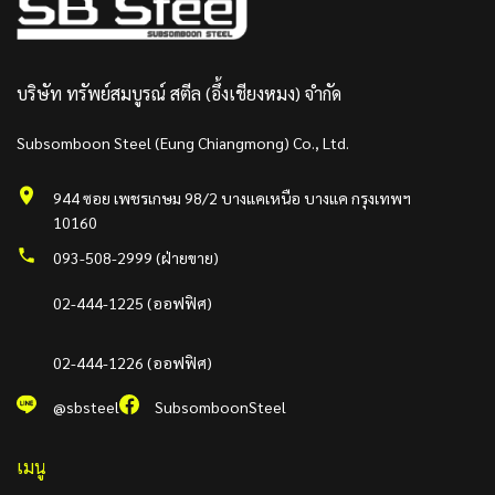
บริษัท ทรัพย์สมบูรณ์ สตีล (อึ้งเชียงหมง) จำกัด
Subsomboon Steel (Eung Chiangmong) Co., Ltd.
944 ซอย เพชรเกษม 98/2 บางแคเหนือ บางแค กรุงเทพฯ
10160
093-508-2999 (ฝ่ายขาย)
02-444-1225 (ออฟฟิศ)
02-444-1226 (ออฟฟิศ)
@sbsteel
SubsomboonSteel
เมนู