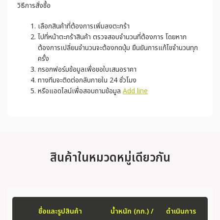
วิธีการสั่งซื้อ
เลือกสินค้าที่ต้องการเพิ่มลงตะกร้า
ไปที่หน้าตะกร้าสินค้า ตรวจสอบจำนวนที่ต้องการ โดยหาก
ต้องการเปลี่ยนจำนวนจะต้องกดปุ่ม ยืนยันการแก้ไขจำนวนทุก
ครั้ง
กรอกฟอร์มข้อมูลเพื่อขอใบเสนอราคา
ทางทีมจะติดต่อกลับภายใน 24 ชั่วโมง
หรือแอดไลน์เพื่อสอบถามข้อมูล
Add line
สินค้าในหมวดหมู่เดียวกัน
ชื่อและรูปสินค้า
น้ำหนัก (กก.) /
ดำเนินการ