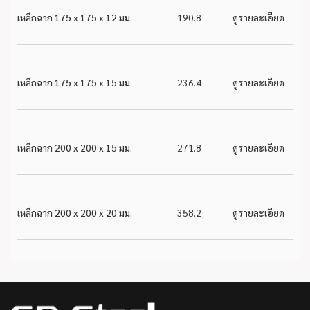
เหล็กฉาก 175 x 175 x 12 มม.
190.8
ดูรายละเอียด
เหล็กฉาก 175 x 175 x 15 มม.
236.4
ดูรายละเอียด
เหล็กฉาก 200 x 200 x 15 มม.
271.8
ดูรายละเอียด
เหล็กฉาก 200 x 200 x 20 มม.
358.2
ดูรายละเอียด