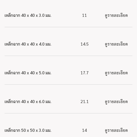
เหล็กฉาก 40 x 40 x 3.0 มม.
11
ดูรายละเอียด
เหล็กฉาก 40 x 40 x 4.0 มม.
14.5
ดูรายละเอียด
เหล็กฉาก 40 x 40 x 5.0 มม.
17.7
ดูรายละเอียด
เหล็กฉาก 40 x 40 x 6.0 มม.
21.1
ดูรายละเอียด
เหล็กฉาก 50 x 50 x 3.0 มม.
14
ดูรายละเอียด