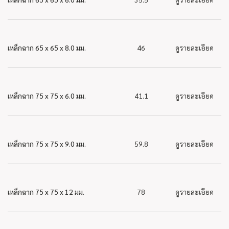
เหล็กฉาก 65 x 65 x 8.0 มม.
46
ดูรายละเอียด
เหล็กฉาก 75 x 75 x 6.0 มม.
41.1
ดูรายละเอียด
เหล็กฉาก 75 x 75 x 9.0 มม.
59.8
ดูรายละเอียด
เหล็กฉาก 75 x 75 x 12 มม.
78
ดูรายละเอียด