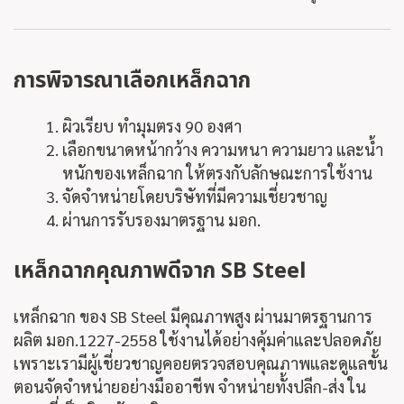
การพิจารณาเลือก
เหล็กฉาก
ผิวเรียบ ทำมุมตรง 90 องศา
เลือกขนาดหน้ากว้าง ความหนา ความยาว และน้ำ
หนักของเหล็กฉาก ให้ตรงกับลักษณะการใช้งาน
จัดจำหน่ายโดยบริษัทที่มีความเชี่ยวชาญ
ผ่านการรับรองมาตรฐาน มอก.
เหล็กฉาก
คุณภาพดีจาก SB Steel
เหล็กฉาก ของ SB Steel มีคุณภาพสูง ผ่านมาตรฐานการ
ผลิต มอก.1227
-2558
ใช้งานได้อย่างคุ้มค่าและปลอดภัย
เพราะเรามีผู้เชี่ยวชาญคอยตรวจสอบคุณภาพและดูแลขั้น
ตอนจัดจำหน่ายอย่างมืออาชีพ จำหน่ายทั้งปลีก-ส่ง ใน