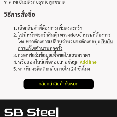
ราคาที่เป็นมิตรกับธุรกิจทุกขนาด
วิธีการสั่งซื้อ
เลือกสินค้าที่ต้องการเพิ่มลงตะกร้า
ไปที่หน้าตะกร้าสินค้า ตรวจสอบจำนวนที่ต้องการ
โดยหากต้องการเปลี่ยนจำนวนจะต้องกดปุ่ม
ยืนยัน
การแก้ไขจำนวนทุกครั้ง
กรอกฟอร์มข้อมูลเพื่อขอใบเสนอราคา
หรือแอดไลน์เพื่อสอบถามข้อมูล
Add line
ทางทีมจะติดต่อกลับภายใน 24 ชั่วโมง
กลับหน้าสินค้าทั้งหมด