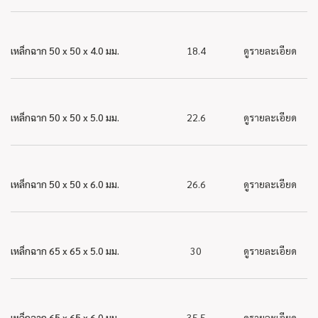
เหล็กฉาก 50 x 50 x 4.0 มม.
18.4
ดูรายละเอียด
เหล็กฉาก 50 x 50 x 5.0 มม.
22.6
ดูรายละเอียด
เหล็กฉาก 50 x 50 x 6.0 มม.
26.6
ดูรายละเอียด
เหล็กฉาก 65 x 65 x 5.0 มม.
30
ดูรายละเอียด
เหล็กฉาก 65 x 65 x 6.0 มม.
35.5
ดูรายละเอียด