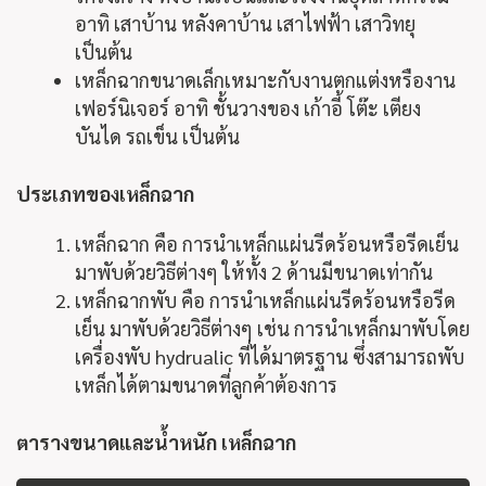
อาทิ เสาบ้าน หลังคาบ้าน เสาไฟฟ้า เสาวิทยุ
เป็นต้น
เหล็กฉากขนาดเล็กเหมาะกับงานตกแต่งหรืองาน
เฟอร์นิเจอร์ อาทิ ชั้นวางของ เก้าอี้ โต๊ะ เตียง
บันได รถเข็น เป็นต้น
ประเภทของ
เหล็กฉาก
เหล็กฉาก คือ การนำเหล็กแผ่นรีดร้อนหรือรีดเย็น
มาพับด้วยวิธีต่างๆ ให้ทั้ง 2 ด้านมีขนาดเท่ากัน
เหล็กฉากพับ คือ การนำเหล็กแผ่นรีดร้อนหรือรีด
เย็น มาพับด้วยวิธีต่างๆ เช่น การนำเหล็กมาพับโดย
เครื่องพับ hydrualic ที่ได้มาตรฐาน ซึ่งสามารถพับ
เหล็กได้ตามขนาดที่ลูกค้าต้องการ
ตารางขนาดและน้ำหนัก
เหล็กฉาก