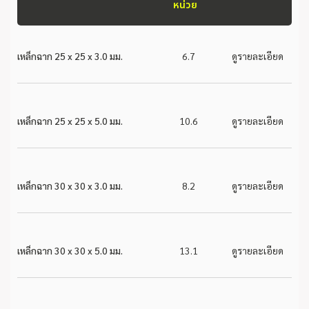
หน่วย
เหล็กฉาก 25 x 25 x 3.0 มม.
6.7
ดูรายละเอียด
เหล็กฉาก 25 x 25 x 5.0 มม.
10.6
ดูรายละเอียด
เหล็กฉาก 30 x 30 x 3.0 มม.
8.2
ดูรายละเอียด
เหล็กฉาก 30 x 30 x 5.0 มม.
13.1
ดูรายละเอียด