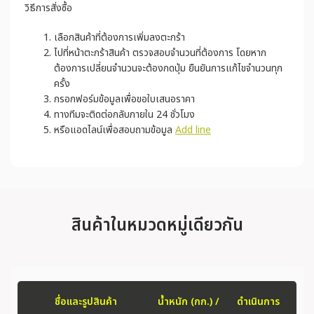
วิธีการสั่งซื้อ
เลือกสินค้าที่ต้องการเพิ่มลงตะกร้า
ไปที่หน้าตะกร้าสินค้า ตรวจสอบจำนวนที่ต้องการ โดยหาก
ต้องการเปลี่ยนจำนวนจะต้องกดปุ่ม ยืนยันการแก้ไขจำนวนทุก
ครั้ง
กรอกฟอร์มข้อมูลเพื่อขอใบเสนอราคา
ทางทีมจะติดต่อกลับภายใน 24 ชั่วโมง
หรือแอดไลน์เพื่อสอบถามข้อมูล
Add line
สินค้าในหมวดหมู่เดียวกัน
ชื่อและรูปสินค้า
น้ำหนัก (กก.) /
ดำเนินการ