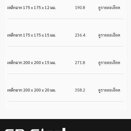
เหล็กฉาก 175 x 175 x 12 มม.
190.8
ดูรายละเอียด
เหล็กฉาก 175 x 175 x 15 มม.
236.4
ดูรายละเอียด
เหล็กฉาก 200 x 200 x 15 มม.
271.8
ดูรายละเอียด
เหล็กฉาก 200 x 200 x 20 มม.
358.2
ดูรายละเอียด