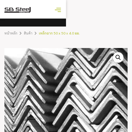
ราคาเหล็ก
วันนี้
หน้าหลัก
สินค้า
เหล็กฉาก 50 x 50 x 4.0 มม.