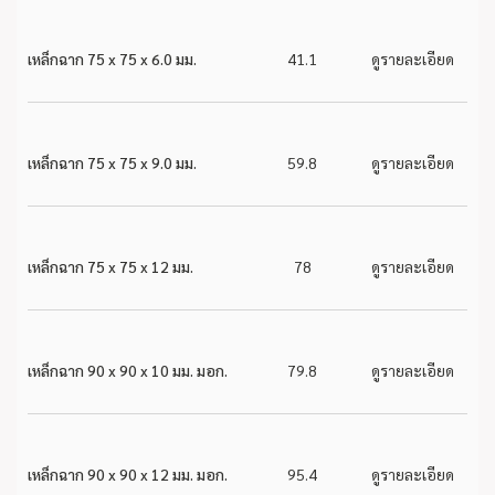
เหล็กฉาก 75 x 75 x 6.0 มม.
41.1
ดูรายละเอียด
เหล็กฉาก 75 x 75 x 9.0 มม.
59.8
ดูรายละเอียด
เหล็กฉาก 75 x 75 x 12 มม.
78
ดูรายละเอียด
เหล็กฉาก 90 x 90 x 10 มม. มอก.
79.8
ดูรายละเอียด
เหล็กฉาก 90 x 90 x 12 มม. มอก.
95.4
ดูรายละเอียด