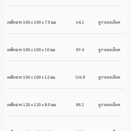
เหล็กฉาก 100 x 100 x 7.0 มม.
64.2
ดูรายละเอียด
เหล็กฉาก 100 x 100 x 10 มม.
89.4
ดูรายละเอียด
เหล็กฉาก 100 x 100 x 12 มม.
106.8
ดูรายละเอียด
เหล็กฉาก 120 x 120 x 8.0 มม.
88.2
ดูรายละเอียด