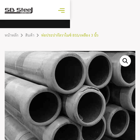
ราคาเหล็ก
วันนี้
หน้าหลัก
สินค้า
ท่อประปากัลวาไนซ์ BSS/เหลือง 3 นิ้ว