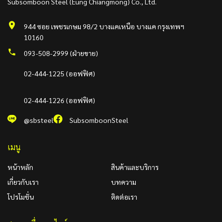
Subsomboon Steel (Eung Chiangmong) Co., Ltd.
944 ซอย เพชรเกษม 98/2 บางแคเหนือ บางแค กรุงเทพฯ
10160
093-508-2999 (ฝ่ายขาย)
02-444-1225 (ออฟฟิศ)
02-444-1226 (ออฟฟิศ)
@sbsteel
SubsomboonSteel
เมนู
หน้าหลัก
สินค้าและบริการ
เกี่ยวกับเรา
บทความ
โปรโมชั่น
ติดต่อเรา