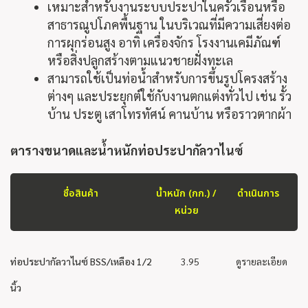
เหมาะสำหรับงานระบบประปาในครัวเรือนหรือ
สาธารณูปโภคพื้นฐาน ในบริเวณที่มีความเสี่ยงต่อ
การผุกร่อนสูง อาทิ เครื่องจักร โรงงานเคมีภัณฑ์
หรือสิ่งปลูกสร้างตามแนวชายฝั่งทะเล
สามารถใช้เป็นท่อน้ำสำหรับการขึ้นรูปโครงสร้าง
ต่างๆ และประยุกต์ใช้กับงานตกแต่งทั่วไป เช่น รั้ว
บ้าน ประตู เสาโทรทัศน์ คานบ้าน หรือราวตากผ้า
ตารางขนาดและน้ำหนัก
ท่อประปากัลวาไนซ์
ชื่อสินค้า
น้ำหนัก (กก.) /
ดำเนินการ
หน่วย
ท่อประปากัลวาไนซ์ BSS/เหลือง 1/2
3.95
ดูรายละเอียด
นิ้ว