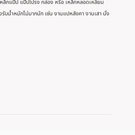
หล็กแป๊ป แป๊ปโปรง กล่อง หรือ เหล็กหลอดเหลี่ยม
รับน้ำหนักไม่มากนัก เช่น งานแปหลังคา งานเสา นั่ง