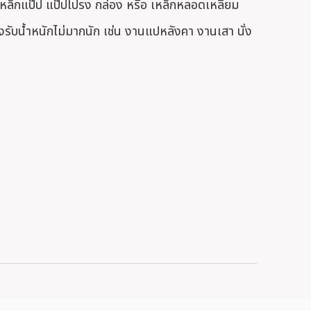
หล็กแป๊ป แป๊ปโปรง กล่อง หรือ เหล็กหลอดเหลี่ยม
รับน้ำหนักไม่มากนัก เช่น งานแปหลังคา งานเสา นั่ง