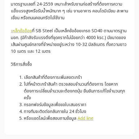
มาตรฐานเลขที่ 24-2559 เหมาะสำหรับงานก่อสร้างที่ต้องการความ
แข็งแรงสูงหรือรับน้ำหนักมาก ๆ เช่น งานอาคาร คอนโดมิเนียม สะพาน
เขื่อน หรือถนนคอนกรีตไปใช้งาน
เหล็กข้ออ้อย
ที่ SB Steel เป็นเหล็กข้ออ้อยเกรด SD40 ตามมาตรฐาน
มอก. (มีกำลังรับแรงดึงที่จุดครากไม่น้อยกว่า 4000 ksc.) มีขนาดของ
เส้นผ่านศูนย์กลางที่จำหน่ายอยู่ระหว่าง 10-32 มิลลิเมตร ทั้งความยาว
10 เมตร และ 12 เมตร
วิธีการสั่งซื้อ
เลือกสินค้าที่ต้องการเพิ่มลงตะกร้า
ไปที่หน้าตะกร้าสินค้า ตรวจสอบจำนวนที่ต้องการ โดยหาก
ต้องการเปลี่ยนจำนวนจะต้องกดปุ่ม ยืนยันการแก้ไขจำนวนทุก
ครั้ง
กรอกฟอร์มข้อมูลเพื่อขอใบเสนอราคา
ทางทีมจะติดต่อกลับภายใน 24 ชั่วโมง
หรือแอดไลน์เพื่อสอบถามข้อมูล
Add line