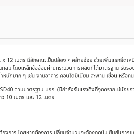
2 เมตร มีลักษณะเป็นปล้อง ๆ คล้ายอ้อย ช่วยเพิ่มแรกยึดเหนี่ยว
เส้นกลม โดยเหล็กข้ออ้อยผ่านกระบวนการผลิตที่ได้มาตรฐาน รับ
น้ำหนักมาก ๆ เช่น งานอาคาร คอนโดมิเนียม สะพาน เขื่อน หรือถ
ด SD40 ตามมาตรฐาน มอก. (มีกำลังรับแรงดึงที่จุดครากไม่น้อยกว
มยาว 10 เมตร และ 12 เมตร
่ต้องการ โดยหากต้องการเปลี่ยนจำนวนจะต้องกดปุ่ม ยืนยันการแก