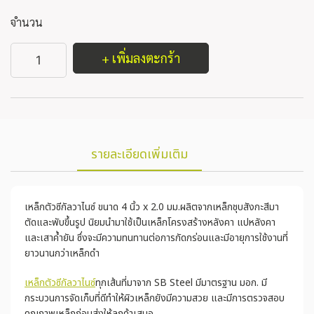
จำนวน
+ เพิ่มลงตะกร้า
รายละเอียดเพิ่มเติม
เหล็กตัวซีกัลวาไนซ์ ขนาด 4 นิ้ว x 2.0 มม.ผลิตจากเหล็กชุบสังกะสีมา
ตัดและพับขึ้นรูป นิยมนำมาใช้เป็นเหล็กโครงสร้างหลังคา แปหลังคา
และเสาค้ำยัน ซึ่งจะมีความทนทานต่อการกัดกร่อนและมีอายุการใช้งานที่
ยาวนานกว่าเหล็กดำ
เหล็กตัวซีกัลวาไนซ์
ทุกเส้นที่มาจาก SB Steel มีมาตรฐาน มอก. มี
กระบวนการจัดเก็บที่ดีทำให้ผิวเหล็กยังมีความสวย และมีการตรวจสอบ
คุณภาพเหล็กก่อนส่งให้ลูกค้าเสมอ