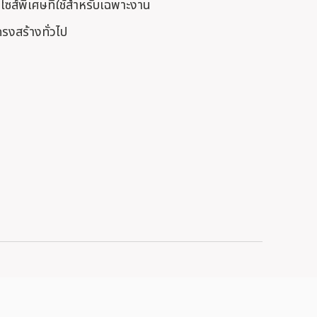
็นไซส์พิเศษที่ใช้สำหรับเฉพาะงาน
รงสร้างทั่วไป