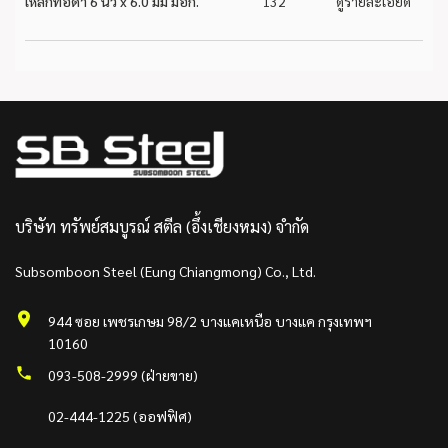
เหล็กท่อดำ 6 นิ้ว x 6.0 มม มอก.
132
ดูรายละเอียด
บริษัท ทรัพย์สมบูรณ์ สตีล (อึ้งเชียงหมง) จำกัด
Subsomboon Steel (Eung Chiangmong) Co., Ltd.
944 ซอย เพชรเกษม 98/2 บางแคเหนือ บางแค กรุงเทพฯ
10160
093-508-2999 (ฝ่ายขาย)
02-444-1225 (ออฟฟิศ)