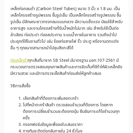
เหล็กท่อกลมดำ (Carbon Steel Tubes) ขนาด 3 นิ้ว x 1.8 มม. เป็น
เหล็กโครงสร้างรูปพรรณ ขึ้นรูปเย็น เป็นเหล็กโครงสร้างรูปพรรณ ขึ้น
รูปเย็น มีลักษณะยาวทรงกลมแบบกลวง มีความแข็งแรง นิยมใช้สำหรับ
อาคารสูง และงานโครงสร้างที่รับน้ำหนักไม่มาก เช่น สำหรับใช้เป็นท่อ
ลำเลียง ท่อประปา ท่อชลประทาน ระบบน้ำภายในอาคาร รวมถึงนำไป
ประยุกต์ใช้ในงานทั่วไป เช่น ร้อยท่อสายไฟ รั้ว ประตู หรืองานตกแต่ง
อื่น ๆ ทุกขนาดสามารถนำไปชุบสังกะสีได้
ท่อเหล็กดำ
ทุกเส้นที่มาจาก SB Steel มีมาตรฐาน มอก.107-2561 มี
กระบวณการตรวจสอบคุณภาพสินค้าและการจัดเก็บที่ดีทำให้ผิวเหล็กยัง
มีความสวย และมีการตรวจเช็คสินค้าก่อนส่งให้ลูกค้าเสมอ
วิธีการสั่งซื้อ
เลือกสินค้าที่ต้องการเพิ่มลงตะกร้า
ไปที่หน้าตะกร้าสินค้า ตรวจสอบจำนวนที่ต้องการ โดยหาก
ต้องการเปลี่ยนจำนวนจะต้องกดปุ่ม ยืนยันการแก้ไขจำนวนทุก
ครั้ง
กรอกฟอร์มข้อมูลเพื่อขอใบเสนอราคา
ทางทีมจะติดต่อกลับภายใน 24 ชั่วโมง