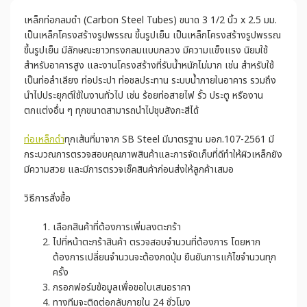
เหล็กท่อกลมดำ (Carbon Steel Tubes) ขนาด 3 1/2 นิ้ว x 2.5 มม.
เป็นเหล็กโครงสร้างรูปพรรณ ขึ้นรูปเย็น เป็นเหล็กโครงสร้างรูปพรรณ
ขึ้นรูปเย็น มีลักษณะยาวทรงกลมแบบกลวง มีความแข็งแรง นิยมใช้
สำหรับอาคารสูง และงานโครงสร้างที่รับน้ำหนักไม่มาก เช่น สำหรับใช้
เป็นท่อลำเลียง ท่อประปา ท่อชลประทาน ระบบน้ำภายในอาคาร รวมถึง
นำไปประยุกต์ใช้ในงานทั่วไป เช่น ร้อยท่อสายไฟ รั้ว ประตู หรืองาน
ตกแต่งอื่น ๆ ทุกขนาดสามารถนำไปชุบสังกะสีได้
ท่อเหล็กดำ
ทุกเส้นที่มาจาก SB Steel มีมาตรฐาน มอก.107-2561 มี
กระบวณการตรวจสอบคุณภาพสินค้าและการจัดเก็บที่ดีทำให้ผิวเหล็กยัง
มีความสวย และมีการตรวจเช็คสินค้าก่อนส่งให้ลูกค้าเสมอ
วิธีการสั่งซื้อ
เลือกสินค้าที่ต้องการเพิ่มลงตะกร้า
ไปที่หน้าตะกร้าสินค้า ตรวจสอบจำนวนที่ต้องการ โดยหาก
ต้องการเปลี่ยนจำนวนจะต้องกดปุ่ม ยืนยันการแก้ไขจำนวนทุก
ครั้ง
กรอกฟอร์มข้อมูลเพื่อขอใบเสนอราคา
ทางทีมจะติดต่อกลับภายใน 24 ชั่วโมง