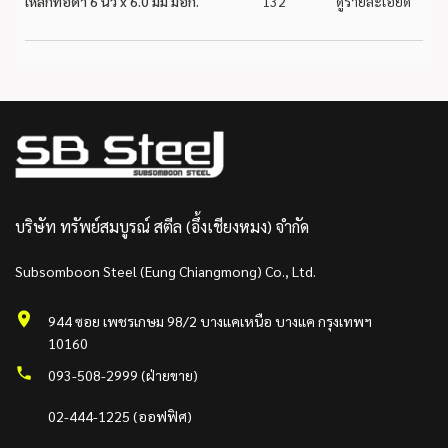
เหล็กท่อดำ 6 นิ้ว x 6.0 มม มอก.
132
ดูรายละเอียด
บริษัท ทรัพย์สมบูรณ์ สตีล (อึ้งเชียงหมง) จำกัด
Subsomboon Steel (Eung Chiangmong) Co., Ltd.
944 ซอย เพชรเกษม 98/2 บางแคเหนือ บางแค กรุงเทพฯ
10160
093-508-2999 (ฝ่ายขาย)
02-444-1225 (ออฟฟิศ)