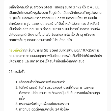
เหล็กท่อกลมดำ (Carbon Steel Tubes) ขนาด 3 1/2 นิ้ว x 4.5 มม.
เป็นเหล็กโครงสร้างรูปพรรณ ขึ้นรูปเย็น เป็นเหล็กโครงสร้างรูปพรรณ
ขึ้นรูปเย็น มีลักษณะยาวทรงกลมแบบกลวง มีความแข็งแรง นิยมใช้
สำหรับอาคารสูง และงานโครงสร้างที่รับน้ำหนักไม่มาก เช่น สำหรับใช้
เป็นท่อลำเลียง ท่อประปา ท่อชลประทาน ระบบน้ำภายในอาคาร รวมถึง
นำไปประยุกต์ใช้ในงานทั่วไป เช่น ร้อยท่อสายไฟ รั้ว ประตู หรืองาน
ตกแต่งอื่น ๆ ทุกขนาดสามารถนำไปชุบสังกะสีได้
ท่อเหล็กดำ
ทุกเส้นที่มาจาก SB Steel มีมาตรฐาน มอก.107-2561 มี
กระบวณการตรวจสอบคุณภาพสินค้าและการจัดเก็บที่ดีทำให้ผิวเหล็กยัง
มีความสวย และมีการตรวจเช็คสินค้าก่อนส่งให้ลูกค้าเสมอ
วิธีการสั่งซื้อ
เลือกสินค้าที่ต้องการเพิ่มลงตะกร้า
ไปที่หน้าตะกร้าสินค้า ตรวจสอบจำนวนที่ต้องการ โดยหาก
ต้องการเปลี่ยนจำนวนจะต้องกดปุ่ม ยืนยันการแก้ไขจำนวนทุก
ครั้ง
กรอกฟอร์มข้อมูลเพื่อขอใบเสนอราคา
ทางทีมจะติดต่อกลับภายใน 24 ชั่วโมง