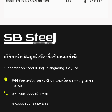
เหล็กท่อดำ 6 นิ้ว x 6.0 มม มอก.
132
ดูรายละเอียด
บริษัท ทรัพย์สมบูรณ์ สตีล (อึ้งเชียงหมง) จำกัด
Subsomboon Steel (Eung Chiangmong) Co., Ltd.
944 ซอย เพชรเกษม 98/2 บางแคเหนือ บางแค กรุงเทพฯ
10160
093-508-2999 (ฝ่ายขาย)
02-444-1225 (ออฟฟิศ)