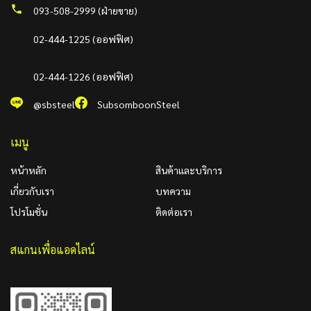
093-508-2999 (ฝ่ายขาย)
02-444-1225 (ออฟฟิศ)
02-444-1226 (ออฟฟิศ)
@sbsteel
SubsomboonSteel
เมนู
หน้าหลัก
สินค้าและบริการ
เกี่ยวกับเรา
บทความ
โปรโมชั่น
ติดต่อเรา
สแกนเพื่อแอดไลน์