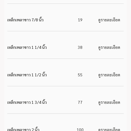
เหล็กเพลาขาว 7/8 นิ้ว
19
ดูรายละเอียด
เหล็กเพลาขาว 1 1/4 นิ้ว
38
ดูรายละเอียด
เหล็กเพลาขาว 1 1/2 นิ้ว
55
ดูรายละเอียด
เหล็กเพลาขาว 1 3/4 นิ้ว
77
ดูรายละเอียด
เหล็กเพลาขาว 2 นิ้ว
100
ดูรายละเอียด