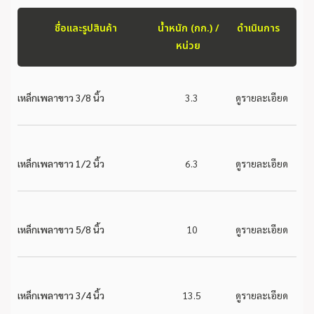
ชื่อและรูปสินค้า
น้ำหนัก (กก.) /
ดำเนินการ
หน่วย
เหล็กเพลาขาว 3/8 นิ้ว
3.3
ดูรายละเอียด
เหล็กเพลาขาว 1/2 นิ้ว
6.3
ดูรายละเอียด
เหล็กเพลาขาว 5/8 นิ้ว
10
ดูรายละเอียด
เหล็กเพลาขาว 3/4 นิ้ว
13.5
ดูรายละเอียด