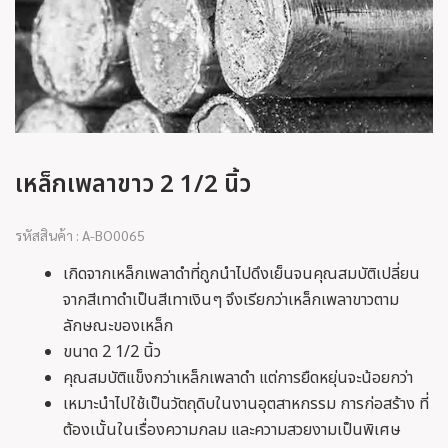
เหล็กเพลาขาว 2 1/2 นิ้ว
รหัสสินค้า : A-BO0065
เกิดจากเหล็กเพลาดำที่ถูกนำไปดึงเย็นจนคุณสมบัติเปลี่ยน
จากสีเทาดำเป็นสีเทาเงินๆ จึงเรียกว่าเหล็กเพลาขาวตาม
ลักษณะของเหล็ก
ขนาด 2 1/2 นิ้ว
คุณสมบัติแข็งกว่าเหล็กเพลาดำ แต่การยืดหยุ่นจะน้อยกว่า
เหมาะนำไปใช้เป็นวัตถุดิบในงานอุตสาหกรรม การก่อสร้าง ที่
ต้องเนั้นในเรื่องความกลม และความสวยงามเป็นพิเศษ