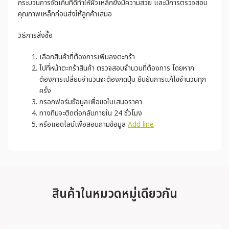
กระบวนการจัดเก็บที่ดีทำให้ผิวเหล็กยังมีความสวย และมีการตรวจสอบ
คุณภาพเหล็กก่อนส่งให้ลูกค้าเสมอ
วิธีการสั่งซื้อ
เลือกสินค้าที่ต้องการเพิ่มลงตะกร้า
ไปที่หน้าตะกร้าสินค้า ตรวจสอบจำนวนที่ต้องการ โดยหาก
ต้องการเปลี่ยนจำนวนจะต้องกดปุ่ม ยืนยันการแก้ไขจำนวนทุก
ครั้ง
กรอกฟอร์มข้อมูลเพื่อขอใบเสนอราคา
ทางทีมจะติดต่อกลับภายใน 24 ชั่วโมง
หรือแอดไลน์เพื่อสอบถามข้อมูล
Add line
สินค้าในหมวดหมู่เดียวกัน