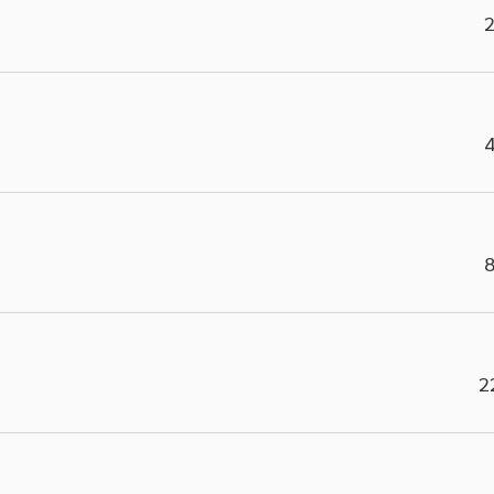
2
4
8
2