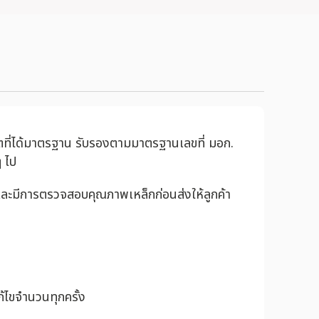
ตที่ได้มาตรฐาน รับรองตามมาตรฐานเลขที่ มอก.
 ไป
 และมีการตรวจสอบคุณภาพเหล็กก่อนส่งให้ลูกค้า
้ไขจำนวนทุกครั้ง