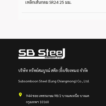
เหล็กเส้นกลม SR24 25 มม.
บริษัท ทรัพย์สมบูรณ์ สตีล (อึ้งเชียงหมง) จำกัด
Subsomboon Steel (Eung Chiangmong) Co., Ltd.
944 ซอย เพชรเกษม 98/2 บางแคเหนือ บางแค
กรุงเทพฯ 10160