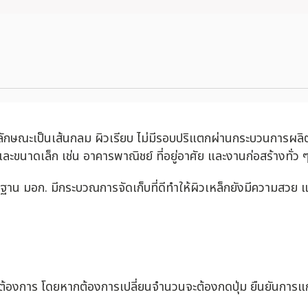
ักษณะเป็นเส้นกลม ผิวเรียบ ไม่มีรอบปริแตกผ่านกระบวนการผลิ
นาดเล็ก เช่น อาคารพาณิชย์ ที่อยู่อาศัย และงานก่อสร้างทั่ว ๆ
รฐาน มอก. มีกระบวณการจัดเก็บที่ดีทำให้ผิวเหล็กยังมีความสวย
่ต้องการ โดยหากต้องการเปลี่ยนจำนวนจะต้องกดปุ่ม ยืนยันการแก