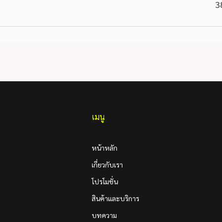
3
เมนู
หน้าหลัก
เกี่ยวกับเรา
โปรโมชั่น
สินค้าและบริการ
บทความ