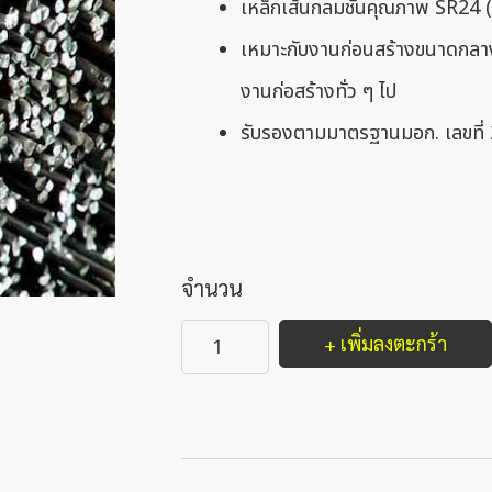
เหล็กเส้นกลมชั้นคุณภาพ SR24
เหมาะกับงานก่อนสร้างขนาดกลางแ
งานก่อสร้างทั่ว ๆ ไป
รับรองตามมาตรฐานมอก. เลขที่
จำนวน
+ เพิ่มลงตะกร้า