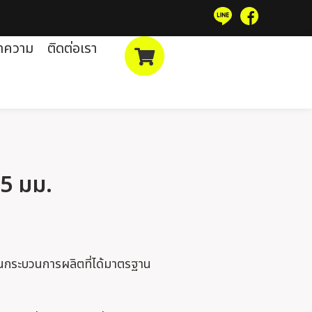
ทความ
ติดต่อเรา
15 มม.
านกระบวนการผลิตที่ได้มาตรฐาน