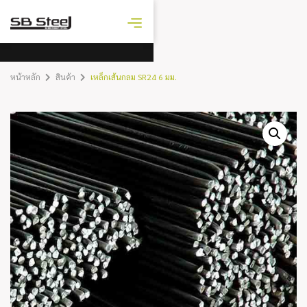
ราคาเหล็ก
วันนี้
หน้าหลัก
สินค้า
เหล็กเส้นกลม SR24 6 มม.