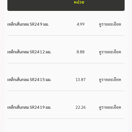
หน่วย
เหล็กเส้นกลม SR24 9 มม.
4.99
ดูรายละเอียด
เหล็กเส้นกลม SR24 12 มม.
8.88
ดูรายละเอียด
เหล็กเส้นกลม SR24 15 มม.
13.87
ดูรายละเอียด
เหล็กเส้นกลม SR24 19 มม.
22.26
ดูรายละเอียด