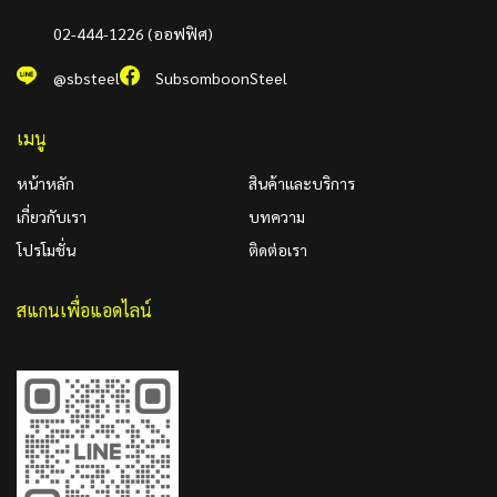
02-444-1226 (ออฟฟิศ)
@sbsteel
SubsomboonSteel
เมนู
หน้าหลัก
สินค้าและบริการ
เกี่ยวกับเรา
บทความ
โปรโมชั่น
ติดต่อเรา
สแกนเพื่อแอดไลน์