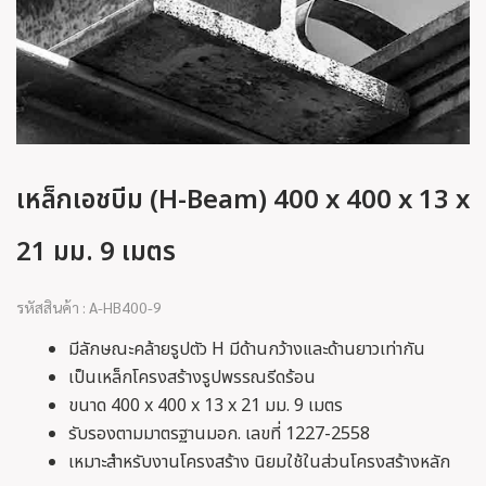
เหล็กเอชบีม (H-Beam) 400 x 400 x 13 x
21 มม. 9 เมตร
รหัสสินค้า : A-HB400-9
มีลักษณะคล้ายรูปตัว H มีด้านกว้างและด้านยาวเท่ากัน
เป็นเหล็กโครงสร้างรูปพรรณรีดร้อน
ขนาด 400 x 400 x 13 x 21 มม. 9 เมตร
รับรองตามมาตรฐานมอก. เลขที่ 1227-2558
เหมาะสำหรับงานโครงสร้าง นิยมใช้ในส่วนโครงสร้างหลัก