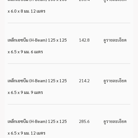
x 6.0 x 8 มม. 12 เมตร
เหล็กเอชบีม (H-Beam) 125 x 125
142.8
ดูรายละเอียด
x 6.5 x 9 มม. 6 เมตร
เหล็กเอชบีม (H-Beam) 125 x 125
214.2
ดูรายละเอียด
x 6.5 x 9 มม. 9 เมตร
เหล็กเอชบีม (H-Beam) 125 x 125
285.6
ดูรายละเอียด
x 6.5 x 9 มม. 12 เมตร