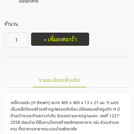
ของอาคาร
จำนวน
+ เพิ่มลงตะกร้า
รายละเอียดเพิ่มเติม
เหล็กเอชบีม (H-Beam) ขนาด 400 x 400 x 13 x 21 มม. 9 เมตร
เป็นเหล็กโครงสร้างสร้างรูปพรรณรีดร้อน มีลักษณะคล้ายรูปตัว H มี
ด้านกว้างและด้านยาวเท่ากัน รับรองตามมาตรฐานมอก. เลขที่ 1227-
2558 นิยมนำมาใช้ในงานโครงสร้างหลักของอาคาร เช่น ส่วนเสาและ
คาน ทั้งอาคารสาธารณะและบ้านพักอาศัย