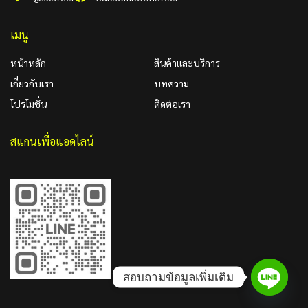
เมนู
หน้าหลัก
สินค้าและบริการ
เกี่ยวกับเรา
บทความ
โปรโมชั่น
ติดต่อเรา
สแกนเพื่อแอดไลน์
สอบถามข้อมูลเพิ่มเติม