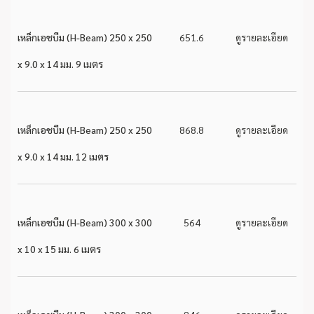
เหล็กเอชบีม (H-Beam) 250 x 250
651.6
ดูรายละเอียด
x 9.0 x 14 มม. 9 เมตร
เหล็กเอชบีม (H-Beam) 250 x 250
868.8
ดูรายละเอียด
x 9.0 x 14 มม. 12 เมตร
เหล็กเอชบีม (H-Beam) 300 x 300
564
ดูรายละเอียด
x 10 x 15 มม. 6 เมตร