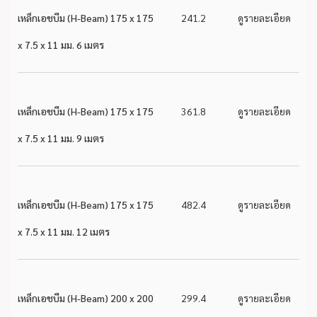
เหล็กเอชบีม (H-Beam) 175 x 175
241.2
ดูรายละเอียด
x 7.5 x 11 มม. 6 เมตร
เหล็กเอชบีม (H-Beam) 175 x 175
361.8
ดูรายละเอียด
x 7.5 x 11 มม. 9 เมตร
เหล็กเอชบีม (H-Beam) 175 x 175
482.4
ดูรายละเอียด
x 7.5 x 11 มม. 12 เมตร
เหล็กเอชบีม (H-Beam) 200 x 200
299.4
ดูรายละเอียด