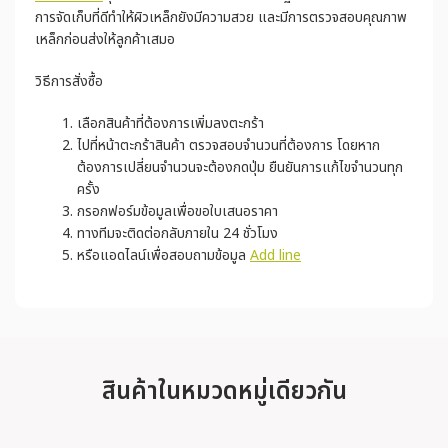
การจัดเก็บที่ดีทำให้ผิวเหล็กยังมีความสวย และมีการตรวจสอบคุณภาพ
เหล็กก่อนส่งให้ลูกค้าเสมอ
วิธีการสั่งซื้อ
เลือกสินค้าที่ต้องการเพิ่มลงตะกร้า
ไปที่หน้าตะกร้าสินค้า ตรวจสอบจำนวนที่ต้องการ โดยหาก
ต้องการเปลี่ยนจำนวนจะต้องกดปุ่ม ยืนยันการแก้ไขจำนวนทุก
ครั้ง
กรอกฟอร์มข้อมูลเพื่อขอใบเสนอราคา
ทางทีมจะติดต่อกลับภายใน 24 ชั่วโมง
หรือแอดไลน์เพื่อสอบถามข้อมูล
Add line
สินค้าในหมวดหมู่เดียวกัน