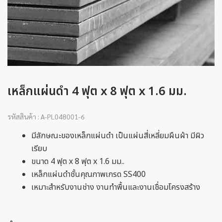
เหล็กแผ่นดำ 4 ฟุต x 8 ฟุต x 1.6 มม.
รหัสสินค้า : A-PL048001-6
มีลักษณะของเหล็กแผ่นดำ เป็นแผ่นสี่เหลี่ยมผืนผ้า มีผิว
เรียบ
ขนาด 4 ฟุต x 8 ฟุต x 1.6 มม..
เหล็กแผ่นดำชั้นคุณภาพเกรด SS400
เหมาะสำหรับงานช่าง งานทำพื้นและงานเชื่อมโครงสร้าง