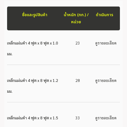
ชื่อและรูปสินค้า
น้ำหนัก (กก.) /
ดำเนินการ
หน่วย
เหล็กแผ่นดำ 4 ฟุต x 8 ฟุต x 1.0
23
ดูรายละเอียด
มม.
เหล็กแผ่นดำ 4 ฟุต x 8 ฟุต x 1.2
28
ดูรายละเอียด
มม.
เหล็กแผ่นดำ 4 ฟุต x 8 ฟุต x 1.5
33
ดูรายละเอียด