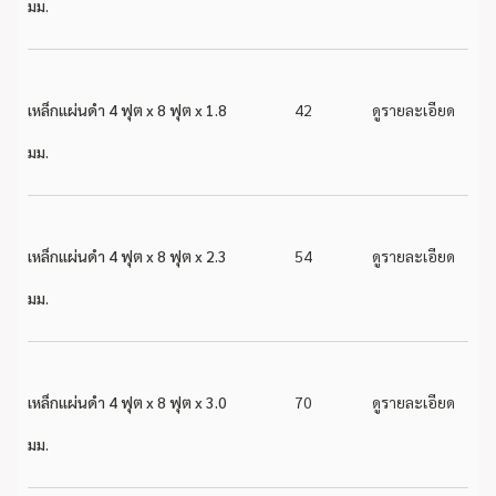
มม.
เหล็กแผ่นดำ 4 ฟุต x 8 ฟุต x 1.8
42
ดูรายละเอียด
มม.
เหล็กแผ่นดำ 4 ฟุต x 8 ฟุต x 2.3
54
ดูรายละเอียด
มม.
เหล็กแผ่นดำ 4 ฟุต x 8 ฟุต x 3.0
70
ดูรายละเอียด
มม.