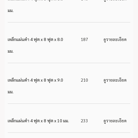
มม.
เหล็กแผ่นดำ 4 ฟุต x 8 ฟุต x 8.0
187
ดูรายละเอียด
มม.
เหล็กแผ่นดำ 4 ฟุต x 8 ฟุต x 9.0
210
ดูรายละเอียด
มม.
เหล็กแผ่นดำ 4 ฟุต x 8 ฟุต x 10 มม.
233
ดูรายละเอียด