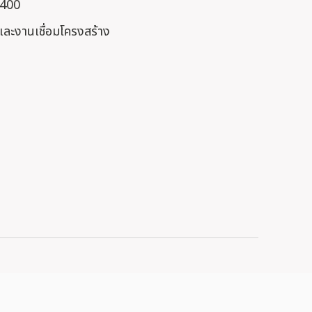
S400
และงานเชื่อมโครงสร้าง