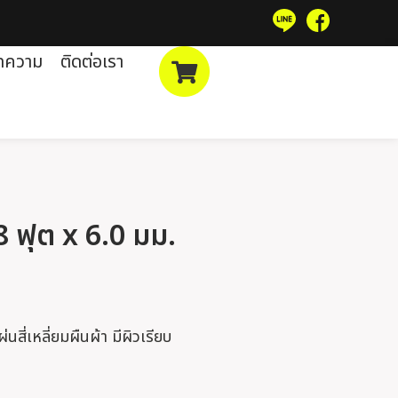
ทความ
ติดต่อเรา
8 ฟุต x 6.0 มม.
สี่เหลี่ยมผืนผ้า มีผิวเรียบ