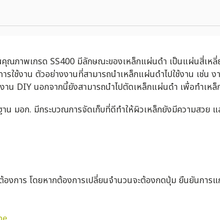
้นคุณภาพเกรด SS400 มีลักษณะของเหล็กแผ่นดำ เป็นแผ่นสี่เหลี่
ใช้งาน ตัวอย่างงานที่สามารถนำเหล็กแผ่นดำไปใช้งาน เช่น งาน
น DIY นอกจากนี้ยังสามารถนำไปตัดเหล็กแผ่นดำ เพื่อทำเหล็กร
ฐาน มอก. มีกระบวณการจัดเก็บที่ดีทำให้ผิวเหล็กยังมีความสวย 
่ต้องการ โดยหากต้องการเปลี่ยนจำนวนจะต้องกดปุ่ม ยืนยันการแก
ne