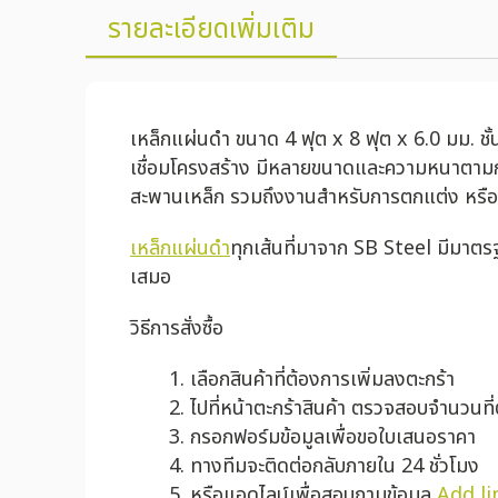
รายละเอียดเพิ่มเติม
เหล็กแผ่นดำ ขนาด 4 ฟุต x 8 ฟุต x 6.0 มม. ชั
เชื่อมโครงสร้าง มีหลายขนาดและความหนาตามการ
สะพานเหล็ก รวมถึงงานสำหรับการตกแต่ง หรืองา
เหล็กแผ่นดำ
ทุกเส้นที่มาจาก SB Steel มีมาตร
เสมอ
วิธีการสั่งซื้อ
เลือกสินค้าที่ต้องการเพิ่มลงตะกร้า
ไปที่หน้าตะกร้าสินค้า ตรวจสอบจำนวนที
กรอกฟอร์มข้อมูลเพื่อขอใบเสนอราคา
ทางทีมจะติดต่อกลับภายใน 24 ชั่วโมง
หรือแอดไลน์เพื่อสอบถามข้อมูล
Add li