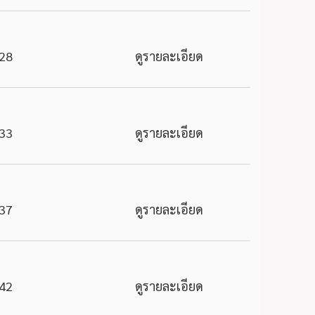
28
ดูรายละเอียด
33
ดูรายละเอียด
37
ดูรายละเอียด
42
ดูรายละเอียด