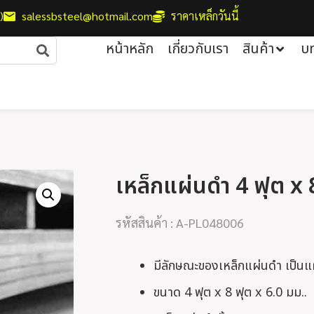
)
salessbsteel@hotmail.com
ราคาเหล็กวันนี้
หน้าหลัก
เกี่ยวกับเรา
สินค้า
บ
เหล็กแผ่นดำ 4 ฟุต x 
รหัสสินค้า : A-PL048006
มีลักษณะของเหล็กแผ่นดำ เป็นแผ่น
ขนาด 4 ฟุต x 8 ฟุต x 6.0 มม..