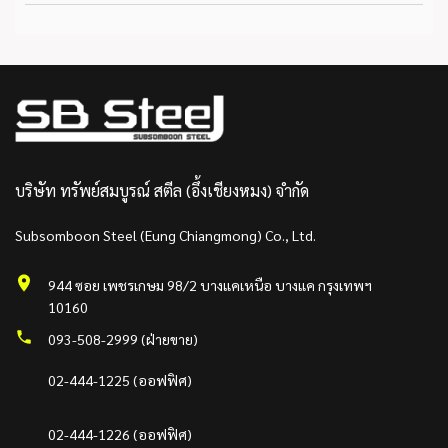
บริษัท ทรัพย์สมบูรณ์ สตีล (อึ้งเชียงหมง) จำกัด
Subsomboon Steel (Eung Chiangmong) Co., Ltd.
944 ซอย เพชรเกษม 98/2 บางแคเหนือ บางแค กรุงเทพฯ
10160
093-508-2999 (ฝ่ายขาย)
02-444-1225 (ออฟฟิศ)
02-444-1226 (ออฟฟิศ)