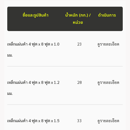
ชื่อและรูปสินค้า
น้ำหนัก (กก.) /
ดำเนินการ
หน่วย
เหล็กแผ่นดำ 4 ฟุต x 8 ฟุต x 1.0
23
ดูรายละเอียด
มม.
เหล็กแผ่นดำ 4 ฟุต x 8 ฟุต x 1.2
28
ดูรายละเอียด
มม.
เหล็กแผ่นดำ 4 ฟุต x 8 ฟุต x 1.5
33
ดูรายละเอียด