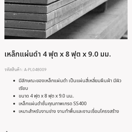
เหล็กแผ่นดำ 4 ฟุต x 8 ฟุต x 9.0 มม.
รหัสสินค้า : A-PL048009
มีลักษณะของเหล็กแผ่นดำ เป็นแผ่นสี่เหลี่ยมผืนผ้า มีผิว
เรียบ
ขนาด 4 ฟุต x 8 ฟุต x 9.0 มม..
เหล็กแผ่นดำชั้นคุณภาพเกรด SS400
เหมาะสำหรับงานช่าง งานทำพื้นและงานเชื่อมโครงสร้าง