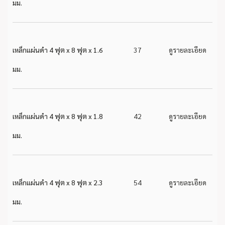
มม.
เหล็กแผ่นดำ 4 ฟุต x 8 ฟุต x 1.6
37
ดูรายละเอียด
มม.
เหล็กแผ่นดำ 4 ฟุต x 8 ฟุต x 1.8
42
ดูรายละเอียด
มม.
เหล็กแผ่นดำ 4 ฟุต x 8 ฟุต x 2.3
54
ดูรายละเอียด
มม.