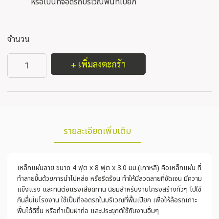
หรือเป็นที่จอดรถบริเวณพื้นที่เปียก
จำนวน
+ เพิ่มลงตะกร้า
รายละเอียดเพิ่มเติม
เหล็กแผ่นลาย ขนาด 4 ฟุต x 8 ฟุต x 3.0 มม.(เกาหลี) คือเหล็กแผ่น ที่
ทำลายขึ้นด้วยการนำไปหล่อ หรือรีดร้อน ทำให้มีลวดลายที่ชัดเจน มีความ
แข็งแรง และทนต่อแรงเสียดทาน นิยมสำหรับงานโครงสร้างทั่วๆ ไปใช้
กันลื่นในโรงงาน ใช้เป็นที่จอดรถในบริเวณที่พื้นเปียก เพื่อให้ล้อรถเกาะ
พื้นได้ดีขึ้น หรือทำเป็นฝาท่อ และประยุกต์ใช้กับงานอื่นๆ