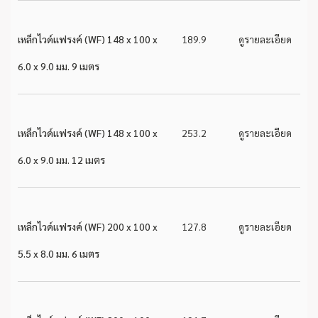
เหล็กไวด์แฟรงค์ (WF) 148 x 100 x
189.9
ดูรายละเอียด
6.0 x 9.0 มม. 9 เมตร
เหล็กไวด์แฟรงค์ (WF) 148 x 100 x
253.2
ดูรายละเอียด
6.0 x 9.0 มม. 12 เมตร
เหล็กไวด์แฟรงค์ (WF) 200 x 100 x
127.8
ดูรายละเอียด
5.5 x 8.0 มม. 6 เมตร