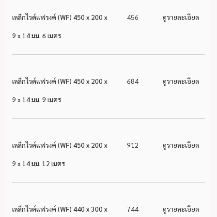
เหล็กไวด์แฟรงค์ (WF) 450 x 200 x
456
ดูรายละเอียด
9 x 14 มม. 6 เมตร
เหล็กไวด์แฟรงค์ (WF) 450 x 200 x
684
ดูรายละเอียด
9 x 14 มม. 9 เมตร
เหล็กไวด์แฟรงค์ (WF) 450 x 200 x
912
ดูรายละเอียด
9 x 14 มม. 12 เมตร
เหล็กไวด์แฟรงค์ (WF) 440 x 300 x
744
ดูรายละเอียด