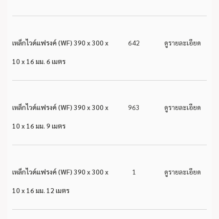
เหล็กไวด์แฟรงค์ (WF) 390 x 300 x
642
ดูรายละเอียด
10 x 16 มม. 6 เมตร
เหล็กไวด์แฟรงค์ (WF) 390 x 300 x
963
ดูรายละเอียด
10 x 16 มม. 9 เมตร
เหล็กไวด์แฟรงค์ (WF) 390 x 300 x
1
ดูรายละเอียด
10 x 16 มม. 12 เมตร