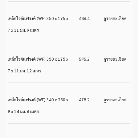
เหล็กไวด์แฟรงค์ (WF) 350 x 175 x
446.4
ดูรายละเอียด
7 x 11 มม. 9 เมตร
เหล็กไวด์แฟรงค์ (WF) 350 x 175 x
595.2
ดูรายละเอียด
7 x 11 มม. 12 เมตร
เหล็กไวด์แฟรงค์ (WF) 340 x 250 x
478.2
ดูรายละเอียด
9 x 14 มม. 6 เมตร