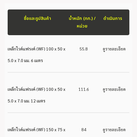
ชื่อและรูปสินค้า
น้ำหนัก (กก.) /
ดำเนินการ
หน่วย
เหล็กไวด์แฟรงค์ (WF) 100 x 50 x
55.8
ดูรายละเอียด
5.0 x 7.0 มม. 6 เมตร
เหล็กไวด์แฟรงค์ (WF) 100 x 50 x
111.6
ดูรายละเอียด
5.0 x 7.0 มม. 12 เมตร
เหล็กไวด์แฟรงค์ (WF) 150 x 75 x
84
ดูรายละเอียด