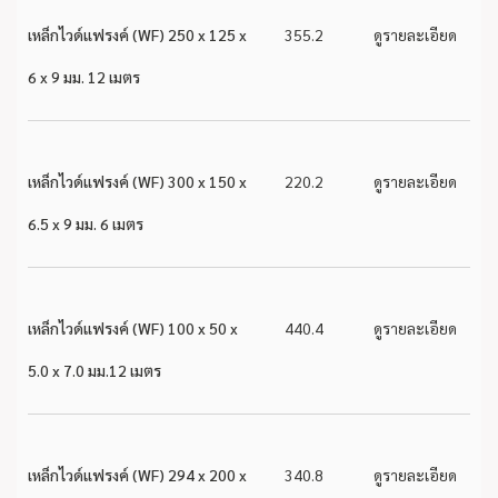
เหล็กไวด์แฟรงค์ (WF) 250 x 125 x
355.2
ดูรายละเอียด
6 x 9 มม. 12 เมตร
เหล็กไวด์แฟรงค์ (WF) 300 x 150 x
220.2
ดูรายละเอียด
6.5 x 9 มม. 6 เมตร
เหล็กไวด์แฟรงค์ (WF) 100 x 50 x
440.4
ดูรายละเอียด
5.0 x 7.0 มม.12 เมตร
เหล็กไวด์แฟรงค์ (WF) 294 x 200 x
340.8
ดูรายละเอียด