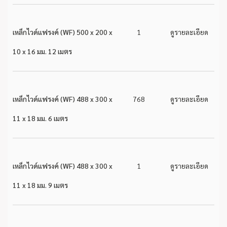
เหล็กไวด์แฟรงค์ (WF) 500 x 200 x
1
ดูรายละเอียด
10 x 16 มม. 12 เมตร
เหล็กไวด์แฟรงค์ (WF) 488 x 300 x
768
ดูรายละเอียด
11 x 18 มม. 6 เมตร
เหล็กไวด์แฟรงค์ (WF) 488 x 300 x
1
ดูรายละเอียด
11 x 18 มม. 9 เมตร