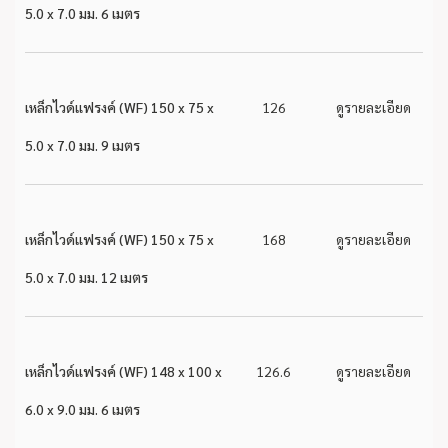
5.0 x 7.0 มม. 6 เมตร
เหล็กไวด์แฟรงค์ (WF) 150 x 75 x
126
ดูรายละเอียด
5.0 x 7.0 มม. 9 เมตร
เหล็กไวด์แฟรงค์ (WF) 150 x 75 x
168
ดูรายละเอียด
5.0 x 7.0 มม. 12 เมตร
เหล็กไวด์แฟรงค์ (WF) 148 x 100 x
126.6
ดูรายละเอียด
6.0 x 9.0 มม. 6 เมตร