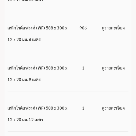
เหล็กไวด์แฟรงค์ (WF) 588 x 300 x
906
ดูรายละเอียด
12 x 20 มม. 6 เมตร
เหล็กไวด์แฟรงค์ (WF) 588 x 300 x
1
ดูรายละเอียด
12 x 20 มม. 9 เมตร
เหล็กไวด์แฟรงค์ (WF) 588 x 300 x
1
ดูรายละเอียด
12 x 20 มม. 12 เมตร