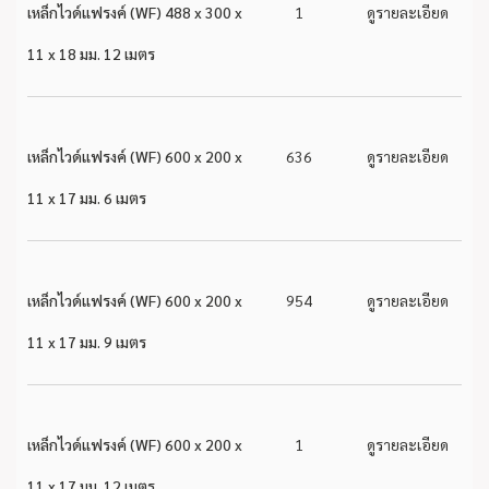
เหล็กไวด์แฟรงค์ (WF) 488 x 300 x
1
ดูรายละเอียด
11 x 18 มม. 12 เมตร
เหล็กไวด์แฟรงค์ (WF) 600 x 200 x
636
ดูรายละเอียด
11 x 17 มม. 6 เมตร
เหล็กไวด์แฟรงค์ (WF) 600 x 200 x
954
ดูรายละเอียด
11 x 17 มม. 9 เมตร
เหล็กไวด์แฟรงค์ (WF) 600 x 200 x
1
ดูรายละเอียด
11 x 17 มม. 12 เมตร