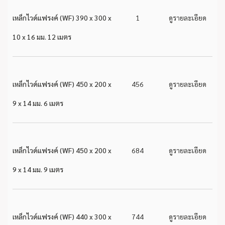
เหล็กไวด์แฟรงค์ (WF) 390 x 300 x
1
ดูรายละเอียด
10 x 16 มม. 12 เมตร
เหล็กไวด์แฟรงค์ (WF) 450 x 200 x
456
ดูรายละเอียด
9 x 14 มม. 6 เมตร
เหล็กไวด์แฟรงค์ (WF) 450 x 200 x
684
ดูรายละเอียด
9 x 14 มม. 9 เมตร
เหล็กไวด์แฟรงค์ (WF) 440 x 300 x
744
ดูรายละเอียด