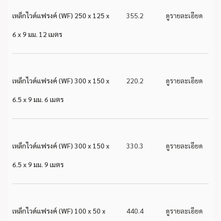
เหล็กไวด์แฟรงค์ (WF) 250 x 125 x
355.2
ดูรายละเอียด
6 x 9 มม. 12 เมตร
เหล็กไวด์แฟรงค์ (WF) 300 x 150 x
220.2
ดูรายละเอียด
6.5 x 9 มม. 6 เมตร
เหล็กไวด์แฟรงค์ (WF) 300 x 150 x
330.3
ดูรายละเอียด
6.5 x 9 มม. 9 เมตร
เหล็กไวด์แฟรงค์ (WF) 100 x 50 x
440.4
ดูรายละเอียด