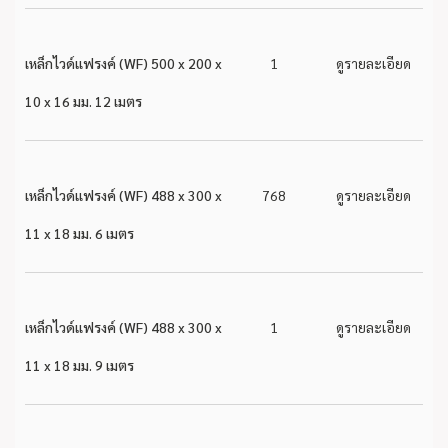
เหล็กไวด์แฟรงค์ (WF) 500 x 200 x
1
ดูรายละเอียด
10 x 16 มม. 12 เมตร
เหล็กไวด์แฟรงค์ (WF) 488 x 300 x
768
ดูรายละเอียด
11 x 18 มม. 6 เมตร
เหล็กไวด์แฟรงค์ (WF) 488 x 300 x
1
ดูรายละเอียด
11 x 18 มม. 9 เมตร