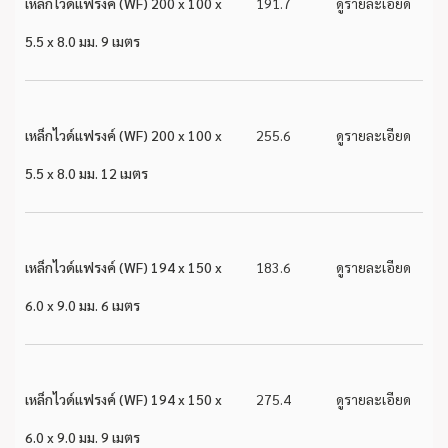
เหล็กไวด์แฟรงค์ (WF) 200 x 100 x
191.7
ดูรายละเอียด
5.5 x 8.0 มม. 9 เมตร
เหล็กไวด์แฟรงค์ (WF) 200 x 100 x
255.6
ดูรายละเอียด
5.5 x 8.0 มม. 12 เมตร
เหล็กไวด์แฟรงค์ (WF) 194 x 150 x
183.6
ดูรายละเอียด
6.0 x 9.0 มม. 6 เมตร
เหล็กไวด์แฟรงค์ (WF) 194 x 150 x
275.4
ดูรายละเอียด
6.0 x 9.0 มม. 9 เมตร