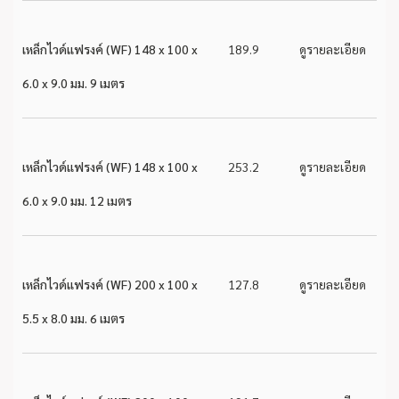
เหล็กไวด์แฟรงค์ (WF) 148 x 100 x
189.9
ดูรายละเอียด
6.0 x 9.0 มม. 9 เมตร
เหล็กไวด์แฟรงค์ (WF) 148 x 100 x
253.2
ดูรายละเอียด
6.0 x 9.0 มม. 12 เมตร
เหล็กไวด์แฟรงค์ (WF) 200 x 100 x
127.8
ดูรายละเอียด
5.5 x 8.0 มม. 6 เมตร