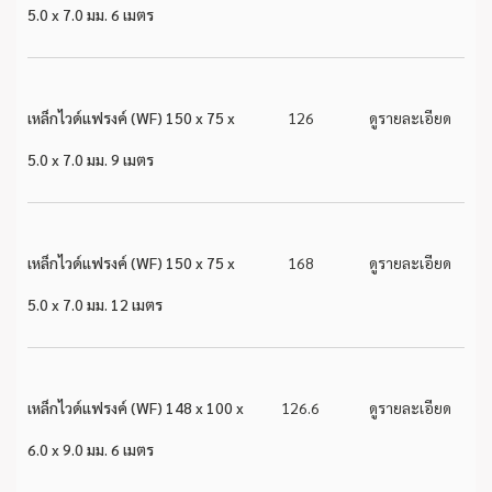
5.0 x 7.0 มม. 6 เมตร
เหล็กไวด์แฟรงค์ (WF) 150 x 75 x
126
ดูรายละเอียด
5.0 x 7.0 มม. 9 เมตร
เหล็กไวด์แฟรงค์ (WF) 150 x 75 x
168
ดูรายละเอียด
5.0 x 7.0 มม. 12 เมตร
เหล็กไวด์แฟรงค์ (WF) 148 x 100 x
126.6
ดูรายละเอียด
6.0 x 9.0 มม. 6 เมตร