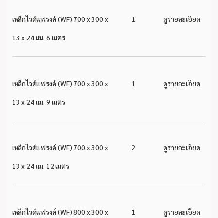
เหล็กไวด์แฟรงค์ (WF) 700 x 300 x
1
ดูรายละเอียด
13 x 24 มม. 6 เมตร
เหล็กไวด์แฟรงค์ (WF) 700 x 300 x
1
ดูรายละเอียด
13 x 24 มม. 9 เมตร
เหล็กไวด์แฟรงค์ (WF) 700 x 300 x
2
ดูรายละเอียด
13 x 24 มม. 12 เมตร
เหล็กไวด์แฟรงค์ (WF) 800 x 300 x
1
ดูรายละเอียด