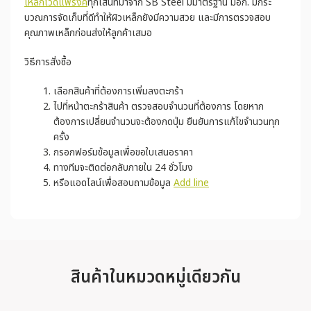
เหล็กไวด์แฟรงค์
ทุกเส้นที่มาจาก SB Steel มีมาตรฐาน มอก. มีกระ
บวณการจัดเก็บที่ดีทำให้ผิวเหล็กยังมีความสวย และมีการตรวจสอบ
คุณภาพเหล็กก่อนส่งให้ลูกค้าเสมอ
วิธีการสั่งซื้อ
เลือกสินค้าที่ต้องการเพิ่มลงตะกร้า
ไปที่หน้าตะกร้าสินค้า ตรวจสอบจำนวนที่ต้องการ โดยหาก
ต้องการเปลี่ยนจำนวนจะต้องกดปุ่ม ยืนยันการแก้ไขจำนวนทุก
ครั้ง
กรอกฟอร์มข้อมูลเพื่อขอใบเสนอราคา
ทางทีมจะติดต่อกลับภายใน 24 ชั่วโมง
หรือแอดไลน์เพื่อสอบถามข้อมูล
Add line
สินค้าในหมวดหมู่เดียวกัน