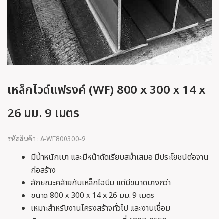
เหล็กไวด์แฟรงค์ (WF) 800 x 300 x 14 x
26 มม. 9 เมตร
รหัสสินค้า : A-WF800300-9
มีน้ำหนักเบา และมีหน้าตัดเรียบสม่ำเสมอ มีประโยชน์ต่องาน
ก่อสร้าง
ลักษณะคล้ายกับเหล็กไอบีม แต่มีขนาดบางกว่า
ขนาด 800 x 300 x 14 x 26 มม. 9 เมตร
เหมาะสำหรับงานโครงสร้างทั่วไป และงานเชื่อม