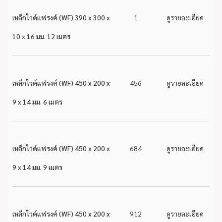
เหล็กไวด์แฟรงค์ (WF) 390 x 300 x
1
ดูรายละเอียด
10 x 16 มม. 12 เมตร
เหล็กไวด์แฟรงค์ (WF) 450 x 200 x
456
ดูรายละเอียด
9 x 14 มม. 6 เมตร
เหล็กไวด์แฟรงค์ (WF) 450 x 200 x
684
ดูรายละเอียด
9 x 14 มม. 9 เมตร
เหล็กไวด์แฟรงค์ (WF) 450 x 200 x
912
ดูรายละเอียด