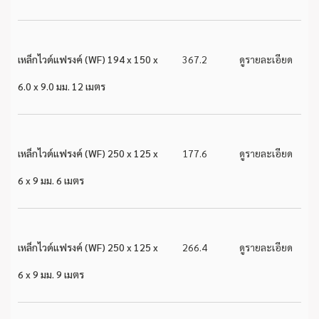
เหล็กไวด์แฟรงค์ (WF) 194 x 150 x
367.2
ดูรายละเอียด
6.0 x 9.0 มม. 12 เมตร
เหล็กไวด์แฟรงค์ (WF) 250 x 125 x
177.6
ดูรายละเอียด
6 x 9 มม. 6 เมตร
เหล็กไวด์แฟรงค์ (WF) 250 x 125 x
266.4
ดูรายละเอียด
6 x 9 มม. 9 เมตร