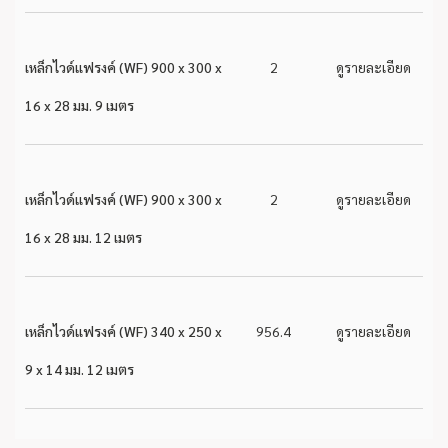
เหล็กไวด์แฟรงค์ (WF) 900 x 300 x
2
ดูรายละเอียด
16 x 28 มม. 9 เมตร
เหล็กไวด์แฟรงค์ (WF) 900 x 300 x
2
ดูรายละเอียด
16 x 28 มม. 12 เมตร
เหล็กไวด์แฟรงค์ (WF) 340 x 250 x
956.4
ดูรายละเอียด
9 x 14 มม. 12 เมตร