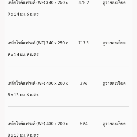
เหล็กไวด์แฟรงค์ (WF) 340 x 250 x
478.2
ดูรายละเอียด
9 x 14 มม. 6 เมตร
เหล็กไวด์แฟรงค์ (WF) 340 x 250 x
717.3
ดูรายละเอียด
9 x 14 มม. 9 เมตร
เหล็กไวด์แฟรงค์ (WF) 400 x 200 x
396
ดูรายละเอียด
8 x 13 มม. 6 เมตร
เหล็กไวด์แฟรงค์ (WF) 400 x 200 x
594
ดูรายละเอียด
8 x 13 มม. 9 เมตร