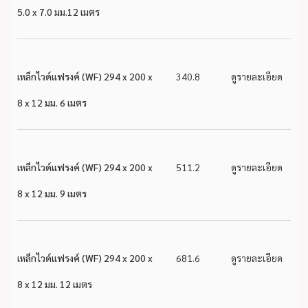
5.0 x 7.0 มม.12 เมตร
เหล็กไวด์แฟรงค์ (WF) 294 x 200 x
340.8
ดูรายละเอียด
8 x 12 มม. 6 เมตร
เหล็กไวด์แฟรงค์ (WF) 294 x 200 x
511.2
ดูรายละเอียด
8 x 12 มม. 9 เมตร
เหล็กไวด์แฟรงค์ (WF) 294 x 200 x
681.6
ดูรายละเอียด
8 x 12 มม. 12 เมตร