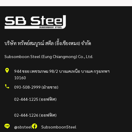
บริษัท ทรัพย์สมบูรณ์ สตีล (อึ้งเชียงหมง) จำกัด
Subsomboon Steel (Eung Chiangmong) Co., Ltd.
944 ซอย เพชรเกษม 98/2 บางแคเหนือ บางแค กรุงเทพฯ
10160
093-508-2999 (ฝ่ายขาย)
02-444-1225 (ออฟฟิศ)
02-444-1226 (ออฟฟิศ)
@sbsteel
SubsomboonSteel