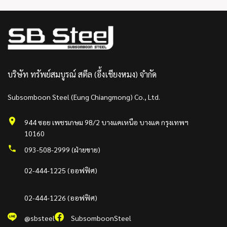
บริษัท ทรัพย์สมบูรณ์ สตีล (อึ้งเชียงหมง) จำกัด
Subsomboon Steel (Eung Chiangmong) Co., Ltd.
944 ซอย เพชรเกษม 98/2 บางแคเหนือ บางแค กรุงเทพฯ
10160
093-508-2999 (ฝ่ายขาย)
02-444-1225 (ออฟฟิศ)
02-444-1226 (ออฟฟิศ)
@sbsteel
SubsomboonSteel