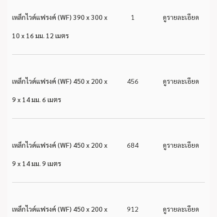
เหล็กไวด์แฟรงค์ (WF) 390 x 300 x
1
ดูรายละเอียด
10 x 16 มม. 12 เมตร
เหล็กไวด์แฟรงค์ (WF) 450 x 200 x
456
ดูรายละเอียด
9 x 14 มม. 6 เมตร
เหล็กไวด์แฟรงค์ (WF) 450 x 200 x
684
ดูรายละเอียด
9 x 14 มม. 9 เมตร
เหล็กไวด์แฟรงค์ (WF) 450 x 200 x
912
ดูรายละเอียด