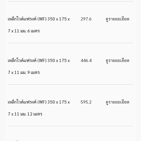
เหล็กไวด์แฟรงค์ (WF) 350 x 175 x
297.6
ดูรายละเอียด
7 x 11 มม. 6 เมตร
เหล็กไวด์แฟรงค์ (WF) 350 x 175 x
446.4
ดูรายละเอียด
7 x 11 มม. 9 เมตร
เหล็กไวด์แฟรงค์ (WF) 350 x 175 x
595.2
ดูรายละเอียด
7 x 11 มม. 12 เมตร