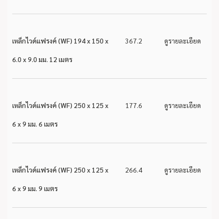
เหล็กไวด์แฟรงค์ (WF) 194 x 150 x
367.2
ดูรายละเอียด
6.0 x 9.0 มม. 12 เมตร
เหล็กไวด์แฟรงค์ (WF) 250 x 125 x
177.6
ดูรายละเอียด
6 x 9 มม. 6 เมตร
เหล็กไวด์แฟรงค์ (WF) 250 x 125 x
266.4
ดูรายละเอียด
6 x 9 มม. 9 เมตร