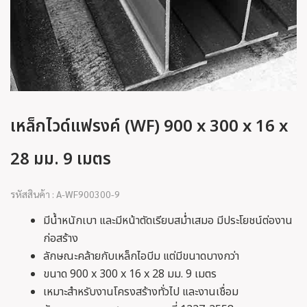
เหล็กไวด์แฟรงค์ (WF) 900 x 300 x 16 x
28 มม. 9 เมตร
รหัสสินค้า : A-WF900300-9
มีน้ำหนักเบา และมีหน้าตัดเรียบสม่ำเสมอ มีประโยชน์ต่องาน
ก่อสร้าง
ลักษณะคล้ายกับเหล็กไอบีม แต่มีขนาดบางกว่า
ขนาด 900 x 300 x 16 x 28 มม. 9 เมตร
เหมาะสำหรับงานโครงสร้างทั่วไป และงานเชื่อม