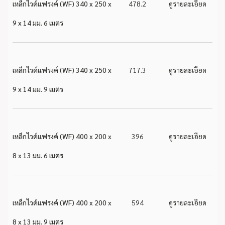
เหล็กไวด์แฟรงค์ (WF) 340 x 250 x
478.2
ดูรายละเอียด
9 x 14 มม. 6 เมตร
เหล็กไวด์แฟรงค์ (WF) 340 x 250 x
717.3
ดูรายละเอียด
9 x 14 มม. 9 เมตร
เหล็กไวด์แฟรงค์ (WF) 400 x 200 x
396
ดูรายละเอียด
8 x 13 มม. 6 เมตร
เหล็กไวด์แฟรงค์ (WF) 400 x 200 x
594
ดูรายละเอียด
8 x 13 มม. 9 เมตร