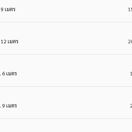
 9 เมตร
1
. 12 เมตร
2
. 6 เมตร
. 9 เมตร