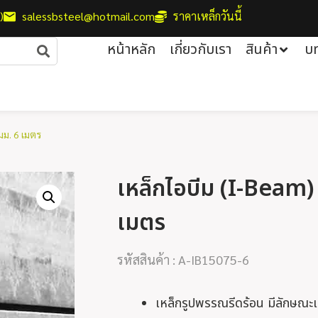
)
salessbsteel@hotmail.com
ราคาเหล็กวันนี้
หน้าหลัก
เกี่ยวกับเรา
สินค้า
บ
มม. 6 เมตร
เหล็กไอบีม (I-Beam) 
เมตร
รหัสสินค้า : A-IB15075-6
เหล็กรูปพรรณรีดร้อน มีลักษณะเ