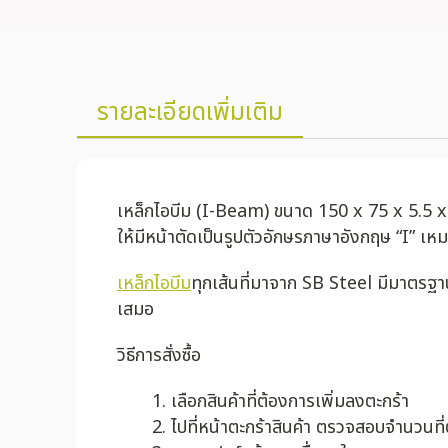
รายละเอียดเพิ่มเติม
เหล็กไอบีม (I-Beam) ขนาด 150 x 75 x 5.5 x 
ให้มีหน้าตัดเป็นรูปตัวอักษรภาษาอังกฤษ “I” 
เหล็กไอบีม
ทุกเส้นที่มาจาก SB Steel มีมาตรฐา
เสมอ
วิธีการสั่งซื้อ
เลือกสินค้าที่ต้องการเพิ่มลงตะกร้า
ไปที่หน้าตะกร้าสินค้า ตรวจสอบจำนวนที