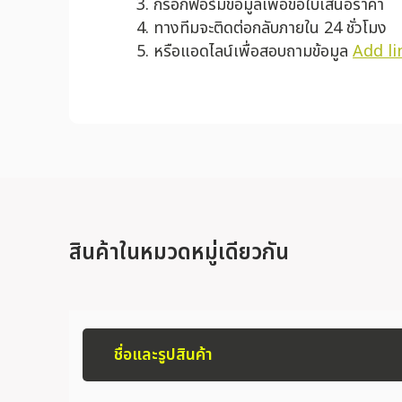
กรอกฟอร์มข้อมูลเพื่อขอใบเสนอราคา
ทางทีมจะติดต่อกลับภายใน 24 ชั่วโมง
หรือแอดไลน์เพื่อสอบถามข้อมูล
Add li
สินค้าในหมวดหมู่เดียวกัน
ชื่อและรูปสินค้า