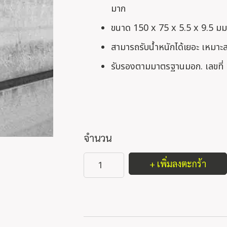
มาก
ขนาด 150 x 75 x 5.5 x 9.5 มม
สามารถรับน้ำหนักได้เยอะ เหมาะ
รับรองตามมาตรฐานมอก. เลขที่
จำนวน
+ เพิ่มลงตะกร้า