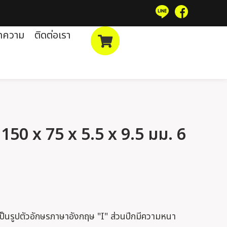
ทความ
ติดต่อเรา
150 x 75 x 5.5 x 9.5 มม. 6
ป็นรูปตัวอักษรภาษาอังกฤษ "I" ส่วนปีกมีความหนา