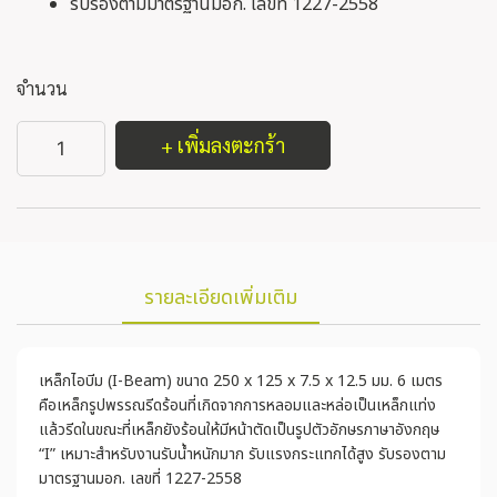
รับรองตามมาตรฐานมอก. เลขที่ 1227-2558
จำนวน
+ เพิ่มลงตะกร้า
รายละเอียดเพิ่มเติม
เหล็กไอบีม (I-Beam) ขนาด 250 x 125 x 7.5 x 12.5 มม. 6 เมตร
คือเหล็กรูปพรรณรีดร้อนที่เกิดจากการหลอมและหล่อเป็นเหล็กแท่ง
แล้วรีดในขณะที่เหล็กยังร้อนให้มีหน้าตัดเป็นรูปตัวอักษรภาษาอังกฤษ
“I” เหมาะสำหรับงานรับน้ำหนักมาก รับแรงกระแทกได้สูง รับรองตาม
มาตรฐานมอก. เลขที่ 1227-2558