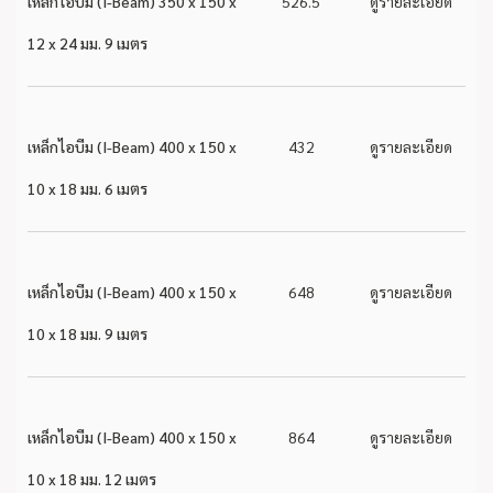
เหล็กไอบีม (I-Beam) 350 x 150 x
526.5
ดูรายละเอียด
12 x 24 มม. 9 เมตร
เหล็กไอบีม (I-Beam) 400 x 150 x
432
ดูรายละเอียด
10 x 18 มม. 6 เมตร
เหล็กไอบีม (I-Beam) 400 x 150 x
648
ดูรายละเอียด
10 x 18 มม. 9 เมตร
เหล็กไอบีม (I-Beam) 400 x 150 x
864
ดูรายละเอียด
10 x 18 มม. 12 เมตร