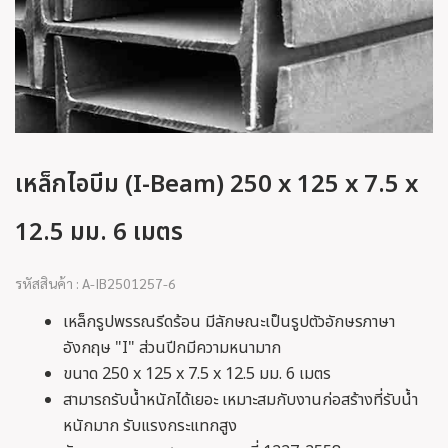
เหล็กไอบีม (I-Beam) 250 x 125 x 7.5 x
12.5 มม. 6 เมตร
รหัสสินค้า : A-IB2501257-6
เหล็กรูปพรรณรีดร้อน มีลักษณะเป็นรูปตัวอักษรภาษา
อังกฤษ "I" ส่วนปีกมีความหนามาก
ขนาด 250 x 125 x 7.5 x 12.5 มม. 6 เมตร
สามารถรับน้ำหนักได้เยอะ เหมาะสมกับงานก่อสร้างที่รับน้ำ
หนักมาก รับแรงกระแทกสูง