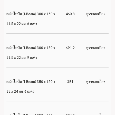
เหล็กไอบีม (I-Beam) 300 x 150 x
460.8
ดูรายละเอียด
11.5 x 22 มม. 6 เมตร
เหล็กไอบีม (I-Beam) 300 x 150 x
691.2
ดูรายละเอียด
11.5 x 22 มม. 9 เมตร
เหล็กไอบีม (I-Beam) 350 x 150 x
351
ดูรายละเอียด
12 x 24 มม. 6 เมตร