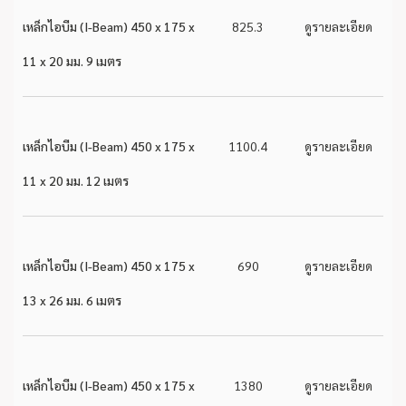
เหล็กไอบีม (I-Beam) 450 x 175 x
825.3
ดูรายละเอียด
11 x 20 มม. 9 เมตร
เหล็กไอบีม (I-Beam) 450 x 175 x
1100.4
ดูรายละเอียด
11 x 20 มม. 12 เมตร
เหล็กไอบีม (I-Beam) 450 x 175 x
690
ดูรายละเอียด
13 x 26 มม. 6 เมตร
เหล็กไอบีม (I-Beam) 450 x 175 x
1380
ดูรายละเอียด