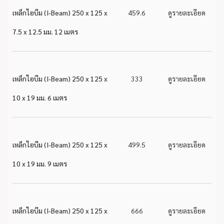
เหล็กไอบีม (I-Beam) 250 x 125 x
459.6
ดูรายละเอียด
7.5 x 12.5 มม. 12 เมตร
เหล็กไอบีม (I-Beam) 250 x 125 x
333
ดูรายละเอียด
10 x 19 มม. 6 เมตร
เหล็กไอบีม (I-Beam) 250 x 125 x
499.5
ดูรายละเอียด
10 x 19 มม. 9 เมตร
เหล็กไอบีม (I-Beam) 250 x 125 x
666
ดูรายละเอียด