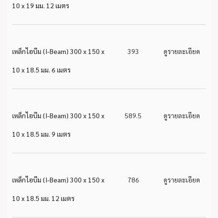
10 x 19 มม. 12 เมตร
เหล็กไอบีม (I-Beam) 300 x 150 x
393
ดูรายละเอียด
10 x 18.5 มม. 6 เมตร
เหล็กไอบีม (I-Beam) 300 x 150 x
589.5
ดูรายละเอียด
10 x 18.5 มม. 9 เมตร
เหล็กไอบีม (I-Beam) 300 x 150 x
786
ดูรายละเอียด
10 x 18.5 มม. 12 เมตร