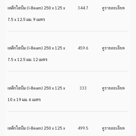
เหล็กไอบีม (I-Beam) 250 x 125 x
344.7
ดูรายละเอียด
7.5 x 12.5 มม. 9 เมตร
เหล็กไอบีม (I-Beam) 250 x 125 x
459.6
ดูรายละเอียด
7.5 x 12.5 มม. 12 เมตร
เหล็กไอบีม (I-Beam) 250 x 125 x
333
ดูรายละเอียด
10 x 19 มม. 6 เมตร
เหล็กไอบีม (I-Beam) 250 x 125 x
499.5
ดูรายละเอียด