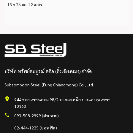
13 x 26 มม. 12 เมตร
บริษัท ทรัพย์สมบูรณ์ สตีล (อึ้งเชียงหมง) จำกัด
Subsomboon Steel (Eung Chiangmong) Co., Ltd.
944 ซอย เพชรเกษม 98/2 บางแคเหนือ บางแค กรุงเทพฯ
10160
093-508-2999 (ฝ่ายขาย)
02-444-1225 (ออฟฟิศ)