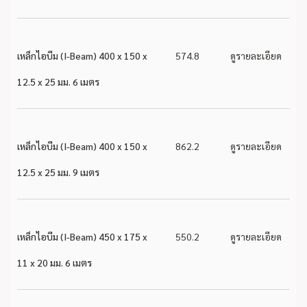
เหล็กไอบีม (I-Beam) 400 x 150 x
574.8
ดูรายละเอียด
12.5 x 25 มม. 6 เมตร
เหล็กไอบีม (I-Beam) 400 x 150 x
862.2
ดูรายละเอียด
12.5 x 25 มม. 9 เมตร
เหล็กไอบีม (I-Beam) 450 x 175 x
550.2
ดูรายละเอียด
11 x 20 มม. 6 เมตร