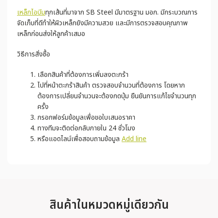
เหล็กไอบีม
ทุกเส้นที่มาจาก SB Steel มีมาตรฐาน มอก. มีกระบวณการ
จัดเก็บที่ดีทำให้ผิวเหล็กยังมีความสวย และมีการตรวจสอบคุณภาพ
เหล็กก่อนส่งให้ลูกค้าเสมอ
วิธีการสั่งซื้อ
เลือกสินค้าที่ต้องการเพิ่มลงตะกร้า
ไปที่หน้าตะกร้าสินค้า ตรวจสอบจำนวนที่ต้องการ โดยหาก
ต้องการเปลี่ยนจำนวนจะต้องกดปุ่ม ยืนยันการแก้ไขจำนวนทุก
ครั้ง
กรอกฟอร์มข้อมูลเพื่อขอใบเสนอราคา
ทางทีมจะติดต่อกลับภายใน 24 ชั่วโมง
หรือแอดไลน์เพื่อสอบถามข้อมูล
Add line
สินค้าในหมวดหมู่เดียวกัน