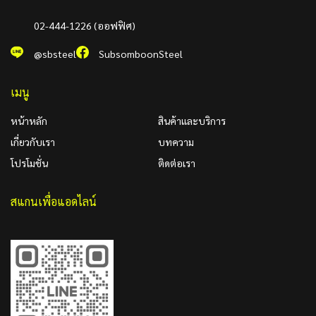
02-444-1226 (ออฟฟิศ)
@sbsteel
SubsomboonSteel
เมนู
หน้าหลัก
สินค้าและบริการ
เกี่ยวกับเรา
บทความ
โปรโมชั่น
ติดต่อเรา
สแกนเพื่อแอดไลน์