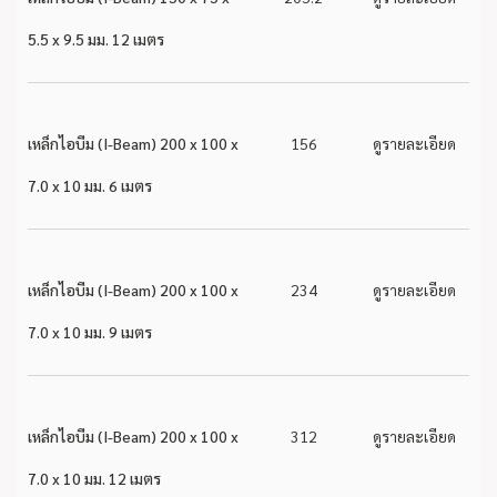
5.5 x 9.5 มม. 12 เมตร
เหล็กไอบีม (I-Beam) 200 x 100 x
156
ดูรายละเอียด
7.0 x 10 มม. 6 เมตร
เหล็กไอบีม (I-Beam) 200 x 100 x
234
ดูรายละเอียด
7.0 x 10 มม. 9 เมตร
เหล็กไอบีม (I-Beam) 200 x 100 x
312
ดูรายละเอียด
7.0 x 10 มม. 12 เมตร