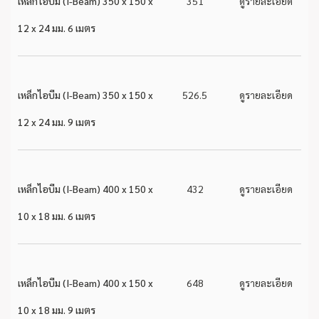
เหล็กไอบีม (I-Beam) 350 x 150 x
351
ดูรายละเอียด
12 x 24 มม. 6 เมตร
เหล็กไอบีม (I-Beam) 350 x 150 x
526.5
ดูรายละเอียด
12 x 24 มม. 9 เมตร
เหล็กไอบีม (I-Beam) 400 x 150 x
432
ดูรายละเอียด
10 x 18 มม. 6 เมตร
เหล็กไอบีม (I-Beam) 400 x 150 x
648
ดูรายละเอียด
10 x 18 มม. 9 เมตร