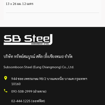
13 x 26 มม. 12 เมตร
บริษัท ทรัพย์สมบูรณ์ สตีล (อึ้งเชียงหมง) จำกัด
Subsomboon Steel (Eung Chiangmong) Co., Ltd.
944 ซอย เพชรเกษม 98/2 บางแคเหนือ บางแค กรุงเทพฯ
10160
093-508-2999 (ฝ่ายขาย)
02-444-1225 (ออฟฟิศ)