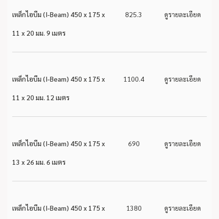
เหล็กไอบีม (I-Beam) 450 x 175 x
825.3
ดูรายละเอียด
11 x 20 มม. 9 เมตร
เหล็กไอบีม (I-Beam) 450 x 175 x
1100.4
ดูรายละเอียด
11 x 20 มม. 12 เมตร
เหล็กไอบีม (I-Beam) 450 x 175 x
690
ดูรายละเอียด
13 x 26 มม. 6 เมตร
เหล็กไอบีม (I-Beam) 450 x 175 x
1380
ดูรายละเอียด