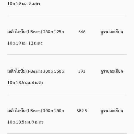
10 x 19 มม. 9 เมตร
เหล็กไอบีม (I-Beam) 250 x 125 x
666
ดูรายละเอียด
10 x 19 มม. 12 เมตร
เหล็กไอบีม (I-Beam) 300 x 150 x
393
ดูรายละเอียด
10 x 18.5 มม. 6 เมตร
เหล็กไอบีม (I-Beam) 300 x 150 x
589.5
ดูรายละเอียด
10 x 18.5 มม. 9 เมตร