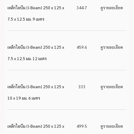
เหล็กไอบีม (I-Beam) 250 x 125 x
344.7
ดูรายละเอียด
7.5 x 12.5 มม. 9 เมตร
เหล็กไอบีม (I-Beam) 250 x 125 x
459.6
ดูรายละเอียด
7.5 x 12.5 มม. 12 เมตร
เหล็กไอบีม (I-Beam) 250 x 125 x
333
ดูรายละเอียด
10 x 19 มม. 6 เมตร
เหล็กไอบีม (I-Beam) 250 x 125 x
499.5
ดูรายละเอียด