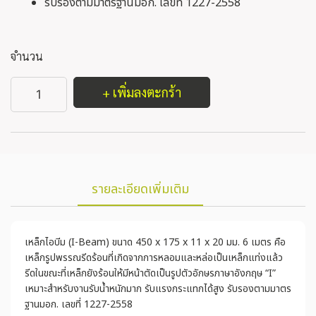
รับรองตามมาตรฐานมอก. เลขที่ 1227-2558
จำนวน
+ เพิ่มลงตะกร้า
รายละเอียดเพิ่มเติม
เหล็กไอบีม (I-Beam) ขนาด 450 x 175 x 11 x 20 มม. 6 เมตร คือ
เหล็กรูปพรรณรีดร้อนที่เกิดจากการหลอมและหล่อเป็นเหล็กแท่งแล้ว
รีดในขณะที่เหล็กยังร้อนให้มีหน้าตัดเป็นรูปตัวอักษรภาษาอังกฤษ “I”
เหมาะสำหรับงานรับน้ำหนักมาก รับแรงกระแทกได้สูง รับรองตามมาตร
ฐานมอก. เลขที่ 1227-2558