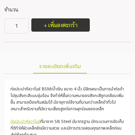
จำนวน
+ เพิ่มลงตะกร้า
รายละเอียดเพิ่มเติม
ท่อประปากัลวาไนซ์ BSM/น้ำเงิน ขนาด 4 นิ้ว มีลักษณะเป็นการนำท่อดำ
ไปชุบสังกะสีแบบจุ่มร้อน จึงทำให้ชั้นความหนาของสังกะสีถูกเคลือบเพิ่ม
ขึ้น สามารถป้องกันสนิมได้ มีอายุการใช้งานที่นานกว่าเหล็กดำทั่วไป
เหมาะสำหรับงานที่มีความเสี่ยงสูงต่อการผุกร่อนของเหล็ก
ท่อประปากัลวาไนซ์
ที่มาจาก SB Steel มีมาตรฐาน มีกระบวนการจัดเก็บ
ที่ดีทำให้ผิวเหล็กยังมีความสวย และมีการตรวจสอบคุณภาพเหล็กก่อน
ส่งให้ลูกค้าเสมอ