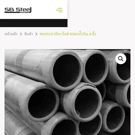
ราคาเหล็ก
วันนี้
หน้าหลัก
สินค้า
ท่อประปากัลวาไนซ์ BSM/น้ำเงิน 4 นิ้ว