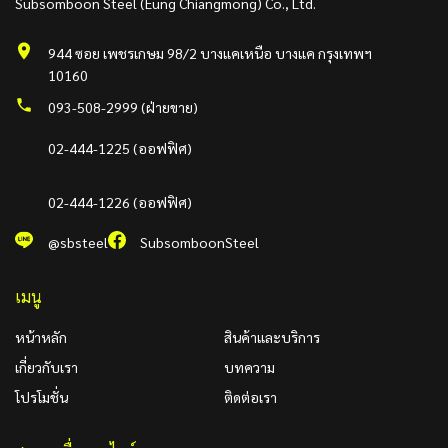
Subsomboon Steel (Eung Chiangmong) Co., Ltd.
944 ซอย เพชรเกษม 98/2 บางแคเหนือ บางแค กรุงเทพฯ
10160
093-508-2999 (ฝ่ายขาย)
02-444-1225 (ออฟฟิศ)
02-444-1226 (ออฟฟิศ)
@sbsteel
SubsomboonSteel
เมนู
หน้าหลัก
สินค้าและบริการ
เกี่ยวกับเรา
บทความ
โปรโมชั่น
ติดต่อเรา