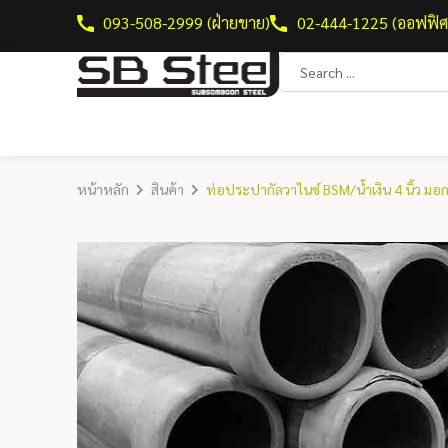
093-508-2999 (ฝ่ายขาย)
02-444-1225 (ออฟฟิศ
หน้าหลัก
สินค้า
ท่อประปากัลวาไนซ์ BSM/น้ำเงิน 4 นิ้ว มอก