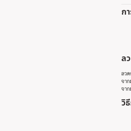
กา
ลว
ลวดต
จากผ
จากผ
วิธ