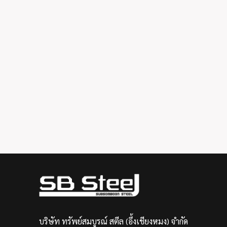
บริษัท ทรัพย์สมบูรณ์ สตีล (อึ้งเชียงหมง) จำกัด