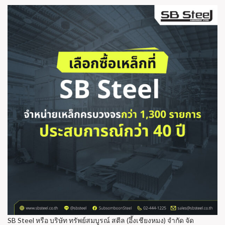
SB Steel หรือ บริษัท ทรัพย์สมบูรณ์ สตีล (อึ้งเชียงหมง) จำกัด จัด